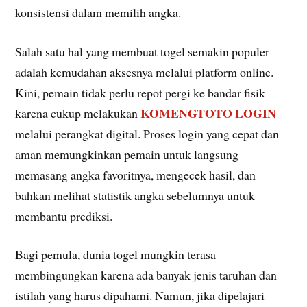
konsistensi dalam memilih angka.
Salah satu hal yang membuat togel semakin populer
adalah kemudahan aksesnya melalui platform online.
Kini, pemain tidak perlu repot pergi ke bandar fisik
KOMENGTOTO LOGIN
karena cukup melakukan
melalui perangkat digital. Proses login yang cepat dan
aman memungkinkan pemain untuk langsung
memasang angka favoritnya, mengecek hasil, dan
bahkan melihat statistik angka sebelumnya untuk
membantu prediksi.
Bagi pemula, dunia togel mungkin terasa
membingungkan karena ada banyak jenis taruhan dan
istilah yang harus dipahami. Namun, jika dipelajari