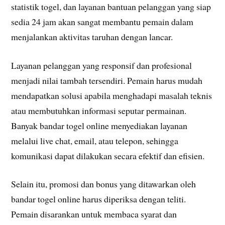
statistik togel, dan layanan bantuan pelanggan yang siap
sedia 24 jam akan sangat membantu pemain dalam
menjalankan aktivitas taruhan dengan lancar.
Layanan pelanggan yang responsif dan profesional
menjadi nilai tambah tersendiri. Pemain harus mudah
mendapatkan solusi apabila menghadapi masalah teknis
atau membutuhkan informasi seputar permainan.
Banyak bandar togel online menyediakan layanan
melalui live chat, email, atau telepon, sehingga
komunikasi dapat dilakukan secara efektif dan efisien.
Selain itu, promosi dan bonus yang ditawarkan oleh
bandar togel online harus diperiksa dengan teliti.
Pemain disarankan untuk membaca syarat dan