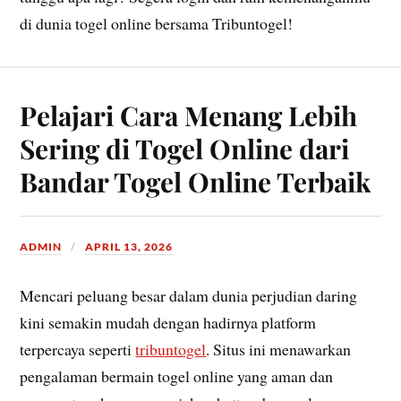
di dunia togel online bersama Tribuntogel!
Pelajari Cara Menang Lebih
Sering di Togel Online dari
Bandar Togel Online Terbaik
ADMIN
APRIL 13, 2026
Mencari peluang besar dalam dunia perjudian daring
kini semakin mudah dengan hadirnya platform
terpercaya seperti
tribuntogel
. Situs ini menawarkan
pengalaman bermain togel online yang aman dan