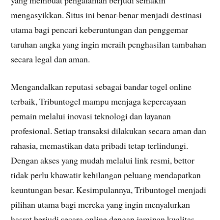
mengasyikkan. Situs ini benar-benar menjadi destinasi
utama bagi pencari keberuntungan dan penggemar
taruhan angka yang ingin meraih penghasilan tambahan
secara legal dan aman.
Mengandalkan reputasi sebagai bandar togel online
terbaik, Tribuntogel mampu menjaga kepercayaan
pemain melalui inovasi teknologi dan layanan
profesional. Setiap transaksi dilakukan secara aman dan
rahasia, memastikan data pribadi tetap terlindungi.
Dengan akses yang mudah melalui link resmi, bettor
tidak perlu khawatir kehilangan peluang mendapatkan
keuntungan besar. Kesimpulannya, Tribuntogel menjadi
pilihan utama bagi mereka yang ingin menyalurkan
hasrat berjudi secara online dengan jaminan kualitas