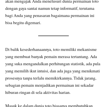
akan mengajak Anda menelusuri dunia permainan toto
dengan gaya santai namun tetap informatif, terutama
bagi Anda yang penasaran bagaimana permainan ini
bisa begitu digemari.
Di balik kesederhanaannya, toto memiliki mekanisme
yang membuat banyak pemain merasa tertantang. Ada
yang suka mengandalkan perhitungan statistik, ada pula
yang memilih ikut intuisi, dan ada juga yang menikmati
prosesnya tanpa terlalu memikirkannya. Tidak jarang,
sebagian pemain menjadikan permainan ini sekadar
hiburan ringan di sela aktivitas harian.
Masuk ke dalam dunia toto biasanya membutuhkan