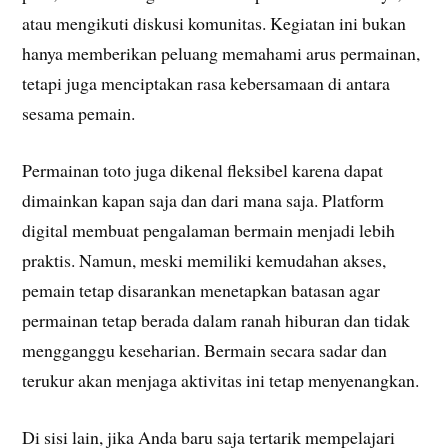
atau mengikuti diskusi komunitas. Kegiatan ini bukan
hanya memberikan peluang memahami arus permainan,
tetapi juga menciptakan rasa kebersamaan di antara
sesama pemain.
Permainan toto juga dikenal fleksibel karena dapat
dimainkan kapan saja dan dari mana saja. Platform
digital membuat pengalaman bermain menjadi lebih
praktis. Namun, meski memiliki kemudahan akses,
pemain tetap disarankan menetapkan batasan agar
permainan tetap berada dalam ranah hiburan dan tidak
mengganggu keseharian. Bermain secara sadar dan
terukur akan menjaga aktivitas ini tetap menyenangkan.
Di sisi lain, jika Anda baru saja tertarik mempelajari