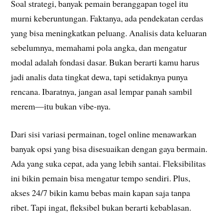
Soal strategi, banyak pemain beranggapan togel itu
murni keberuntungan. Faktanya, ada pendekatan cerdas
yang bisa meningkatkan peluang. Analisis data keluaran
sebelumnya, memahami pola angka, dan mengatur
modal adalah fondasi dasar. Bukan berarti kamu harus
jadi analis data tingkat dewa, tapi setidaknya punya
rencana. Ibaratnya, jangan asal lempar panah sambil
merem—itu bukan vibe-nya.
Dari sisi variasi permainan, togel online menawarkan
banyak opsi yang bisa disesuaikan dengan gaya bermain.
Ada yang suka cepat, ada yang lebih santai. Fleksibilitas
ini bikin pemain bisa mengatur tempo sendiri. Plus,
akses 24/7 bikin kamu bebas main kapan saja tanpa
ribet. Tapi ingat, fleksibel bukan berarti kebablasan.