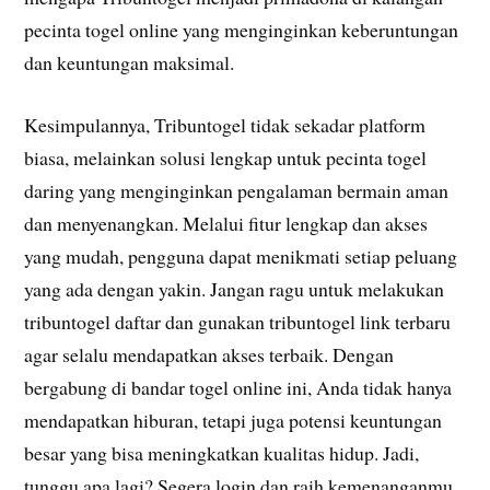
pecinta togel online yang menginginkan keberuntungan
dan keuntungan maksimal.
Kesimpulannya, Tribuntogel tidak sekadar platform
biasa, melainkan solusi lengkap untuk pecinta togel
daring yang menginginkan pengalaman bermain aman
dan menyenangkan. Melalui fitur lengkap dan akses
yang mudah, pengguna dapat menikmati setiap peluang
yang ada dengan yakin. Jangan ragu untuk melakukan
tribuntogel daftar dan gunakan tribuntogel link terbaru
agar selalu mendapatkan akses terbaik. Dengan
bergabung di bandar togel online ini, Anda tidak hanya
mendapatkan hiburan, tetapi juga potensi keuntungan
besar yang bisa meningkatkan kualitas hidup. Jadi,
tunggu apa lagi? Segera login dan raih kemenanganmu