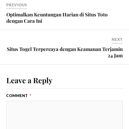
PREVIOUS
Optimalkan Keuntungan Harian di Situs Toto
dengan Cara Ini
NEXT
Situs Togel Terpercaya dengan Keamanan Terjamin
24 Jam
Leave a Reply
COMMENT
*