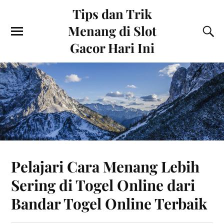
Tips dan Trik
Menang di Slot
Gacor Hari Ini
Pelajari Cara Menang Lebih
Sering di Togel Online dari
Bandar Togel Online Terbaik