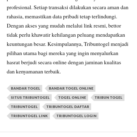
profesional. Setiap transaksi dilakukan secara aman dan
rahasia, memastikan data pribadi tetap terlindungi.
Dengan akses yang mudah melalui link resmi, bettor
tidak perlu khawatir kehilangan peluang mendapatkan
keuntungan besar. Kesimpulannya, Tribuntogel menjadi
pilihan utama bagi mereka yang ingin menyalurkan
hasrat berjudi secara online dengan jaminan kualitas
dan kenyamanan terbaik.
BANDAR TOGEL
BANDAR TOGEL ONLINE
SITUS TRIBUNTOGEL
TOGEL ONLINE
TRIBUN TOGEL
TRIBUNTOGEL
TRIBUNTOGEL DAFTAR
TRIBUNTOGEL LINK
TRIBUNTOGEL LOGIN