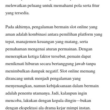
melewatkan peluang untuk memahami pola serta fitur
yang tersedia.
Pada akhirnya, pengalaman bermain slot online yang
aman adalah kombinasi antara pemilihan platform yang
tepat, manajemen keuangan yang matang, serta
pemahaman mengenai aturan permainan. Dengan
menerapkan ketiga faktor tersebut, pemain dapat
menikmati hiburan secara bertanggung jawab tanpa
menimbulkan dampak negatif. Slot online memang
dirancang untuk menjadi pengalaman yang
menyenangkan, namun kebijaksanaan dalam bermain
adalah penentu utamanya. Jadi, kalaupun ingin
mencoba, lakukan dengan kepala dingin—bukan
dengan ekspektasi ala drama kejar mimpi instan.