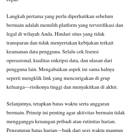
Langkah pertama yang perlu diperhatikan sebelum
bermain adalah memilih platform yang terverifikasi dan
legal di wilayah Anda. Hindari situs yang tidak
transparan dan tidak menyertakan kebijakan terkait
keamanan data pengguna. Selalu cek lisensi
operasional, kualitas enkripsi data, dan ulasan dari
pengguna lain. Mengabaikan aspek ini sama halnya
seperti mengklik link yang mencurigakan di grup
keluarga—risikonya tinggi dan menyakitkan di akhir.
Selanjutnya, tetapkan batas waktu serta anggaran
bermain. Prinsip ini penting agar aktivitas bermain tidak
mengganggu keuangan pribadi atau rutinitas harian.
Pengaturan batas harian—baik dari segi waktu maupun