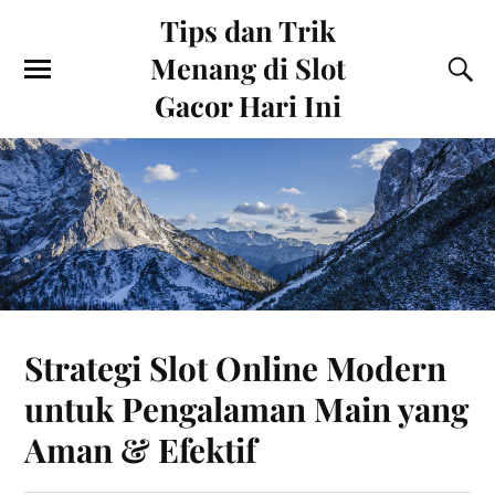
Tips dan Trik
Menang di Slot
Gacor Hari Ini
Strategi Slot Online Modern
untuk Pengalaman Main yang
Aman & Efektif