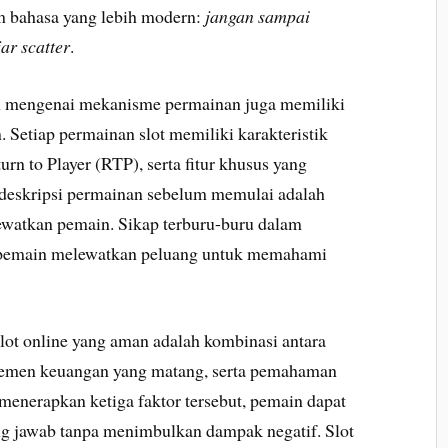
m bahasa yang lebih modern:
jangan sampai
ar scatter
.
n mengenai mekanisme permainan juga memiliki
. Setiap permainan slot memiliki karakteristik
turn to Player (RTP), serta fitur khusus yang
skripsi permainan sebelum memulai adalah
ewatkan pemain. Sikap terburu-buru dalam
 pemain melewatkan peluang untuk memahami
lot online yang aman adalah kombinasi antara
ajemen keuangan yang matang, serta pemahaman
enerapkan ketiga faktor tersebut, pemain dapat
ng jawab tanpa menimbulkan dampak negatif. Slot