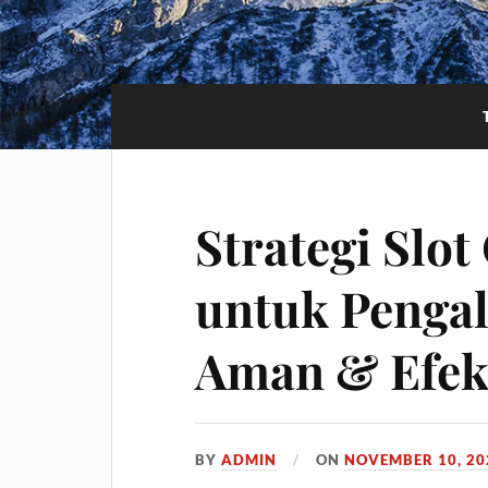
Strategi Slo
untuk Penga
Aman & Efek
BY
ADMIN
ON
NOVEMBER 10, 20