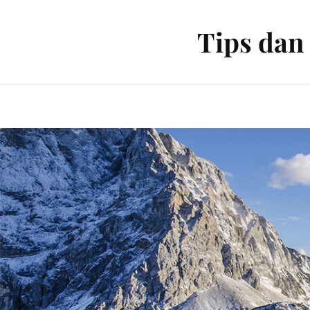
Tips dan 