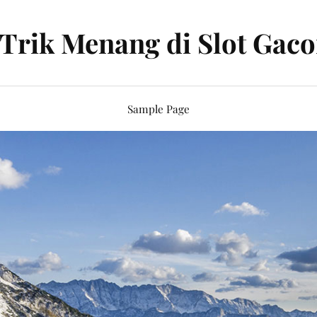
Trik Menang di Slot Gaco
Sample Page