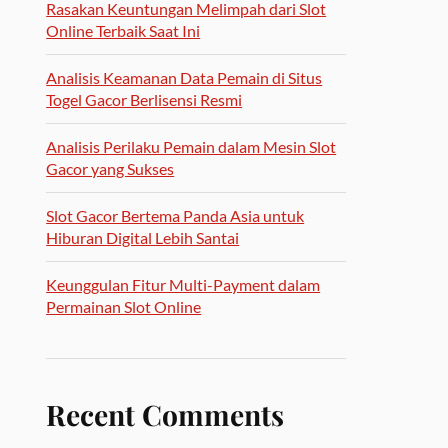
Rasakan Keuntungan Melimpah dari Slot
Online Terbaik Saat Ini
Analisis Keamanan Data Pemain di Situs
Togel Gacor Berlisensi Resmi
Analisis Perilaku Pemain dalam Mesin Slot
Gacor yang Sukses
Slot Gacor Bertema Panda Asia untuk
Hiburan Digital Lebih Santai
Keunggulan Fitur Multi-Payment dalam
Permainan Slot Online
Recent Comments