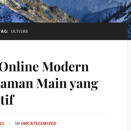
TAG:
ULTI188
t Online Modern
laman Main yang
tif
25
IN
UNCATEGORIZED