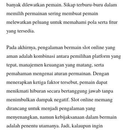
banyak dilewatkan pemain. Sikap terburu-buru dalam
memilih permainan sering membuat pemain
melewatkan peluang untuk memahami pola serta fitur
yang tersedia.
Pada akhirnya, pengalaman bermain slot online yang
aman adalah kombinasi antara pemilihan platform yang
tepat, manajemen keuangan yang matang, serta
pemahaman mengenai aturan permainan. Dengan
menerapkan ketiga faktor tersebut, pemain dapat
menikmati hiburan secara bertanggung jawab tanpa
menimbulkan dampak negatif. Slot online memang
dirancang untuk menjadi pengalaman yang
menyenangkan, namun kebijaksanaan dalam bermain
adalah penentu utamanya. Jadi, kalaupun ingin