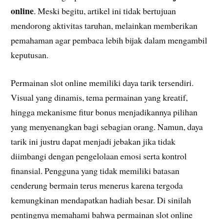
online
. Meski begitu, artikel ini tidak bertujuan
mendorong aktivitas taruhan, melainkan memberikan
pemahaman agar pembaca lebih bijak dalam mengambil
keputusan.
Permainan slot online memiliki daya tarik tersendiri.
Visual yang dinamis, tema permainan yang kreatif,
hingga mekanisme fitur bonus menjadikannya pilihan
yang menyenangkan bagi sebagian orang. Namun, daya
tarik ini justru dapat menjadi jebakan jika tidak
diimbangi dengan pengelolaan emosi serta kontrol
finansial. Pengguna yang tidak memiliki batasan
cenderung bermain terus menerus karena tergoda
kemungkinan mendapatkan hadiah besar. Di sinilah
pentingnya memahami bahwa permainan slot online