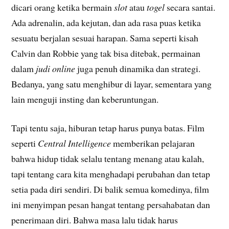
dicari orang ketika bermain
slot
atau
togel
secara santai.
Ada adrenalin, ada kejutan, dan ada rasa puas ketika
sesuatu berjalan sesuai harapan. Sama seperti kisah
Calvin dan Robbie yang tak bisa ditebak, permainan
dalam
judi online
juga penuh dinamika dan strategi.
Bedanya, yang satu menghibur di layar, sementara yang
lain menguji insting dan keberuntungan.
Tapi tentu saja, hiburan tetap harus punya batas. Film
seperti
Central Intelligence
memberikan pelajaran
bahwa hidup tidak selalu tentang menang atau kalah,
tapi tentang cara kita menghadapi perubahan dan tetap
setia pada diri sendiri. Di balik semua komedinya, film
ini menyimpan pesan hangat tentang persahabatan dan
penerimaan diri. Bahwa masa lalu tidak harus