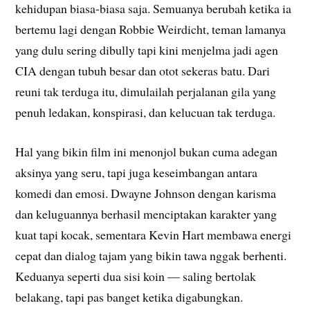
kehidupan biasa-biasa saja. Semuanya berubah ketika ia
bertemu lagi dengan Robbie Weirdicht, teman lamanya
yang dulu sering dibully tapi kini menjelma jadi agen
CIA dengan tubuh besar dan otot sekeras batu. Dari
reuni tak terduga itu, dimulailah perjalanan gila yang
penuh ledakan, konspirasi, dan kelucuan tak terduga.
Hal yang bikin film ini menonjol bukan cuma adegan
aksinya yang seru, tapi juga keseimbangan antara
komedi dan emosi. Dwayne Johnson dengan karisma
dan keluguannya berhasil menciptakan karakter yang
kuat tapi kocak, sementara Kevin Hart membawa energi
cepat dan dialog tajam yang bikin tawa nggak berhenti.
Keduanya seperti dua sisi koin — saling bertolak
belakang, tapi pas banget ketika digabungkan.