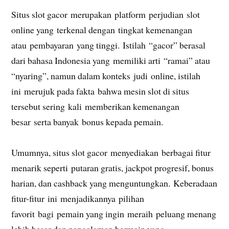
Situs slot gacor merupakan platform perjudian slot
online yang terkenal dengan tingkat kemenangan
atau pembayaran yang tinggi. Istilah “gacor” berasal
dari bahasa Indonesia yang memiliki arti “ramai” atau
“nyaring”, namun dalam konteks judi online, istilah
ini merujuk pada fakta bahwa mesin slot di situs
tersebut sering kali memberikan kemenangan
besar serta banyak bonus kepada pemain.
Umumnya, situs slot gacor menyediakan berbagai fitur
menarik seperti putaran gratis, jackpot progresif, bonus
harian, dan cashback yang menguntungkan. Keberadaan
fitur-fitur ini menjadikannya pilihan
favorit bagi pemain yang ingin meraih peluang menang