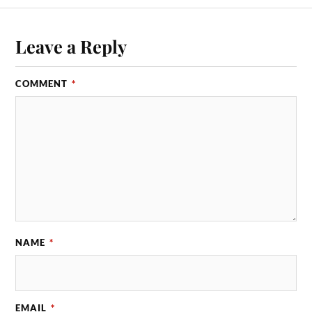
Leave a Reply
COMMENT
*
NAME
*
EMAIL
*