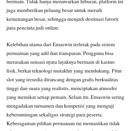
bermain. Tidak hanya menawarkan hiburan, platform ini
juga memberikan peluang besar untuk meraih
kemenangan besar, sehingga menjadi destinasi favorit
para pencinta judi online.
Kelebihan utama dari Emaswin terletak pada sistem
permainan yang adil dan transparan. Pengguna bisa
merasakan sensasi nyata layaknya bermain di kasino
fisik, berkat teknologi mutakhir yang mendukung. Fitur
slot yang tersedia dirancang dengan grafis berkualitas
tinggi dan suara yang realistis, menciptakan atmosfer
yang memikat setiap pemain. Selain itu, Emaswin sering
mengadakan turnamen dan kompetisi yang menguji
keberuntungan sekaligus strategi para peserta.
Keberagaman pilihan permainan ini memastikan tidak