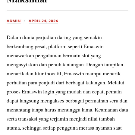
ADMIN
APRIL 24, 2026
Dalam dunia perjudian daring yang semakin
berkembang pesat, platform seperti Emaswin
menawarkan pengalaman bermain slot yang
mengasyikkan dan penuh tantangan. Dengan tampilan
menarik dan fitur inovatif, Emaswin mampu menarik
perhatian para penjudi dari berbagai kalangan. Melalui
proses Emaswin login yang mudah dan cepat, pemain
dapat langsung mengakses berbagai permainan seru dan
menantang tanpa harus menunggu lama. Keamanan data
serta transaksi yang terjamin menjadi nilai tambah
utama, sehingga setiap pengguna merasa nyaman saat