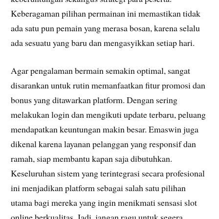
Keberagaman pilihan permainan ini memastikan tidak
ada satu pun pemain yang merasa bosan, karena selalu
ada sesuatu yang baru dan mengasyikkan setiap hari.
Agar pengalaman bermain semakin optimal, sangat
disarankan untuk rutin memanfaatkan fitur promosi dan
bonus yang ditawarkan platform. Dengan sering
melakukan login dan mengikuti update terbaru, peluang
mendapatkan keuntungan makin besar. Emaswin juga
dikenal karena layanan pelanggan yang responsif dan
ramah, siap membantu kapan saja dibutuhkan.
Keseluruhan sistem yang terintegrasi secara profesional
ini menjadikan platform sebagai salah satu pilihan
utama bagi mereka yang ingin menikmati sensasi slot
online berkualitas. Jadi, jangan ragu untuk segera