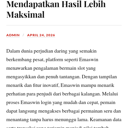
Mendapatkan Hasil Lebih
Maksimal
ADMIN
APRIL 24, 2026
Dalam dunia perjudian daring yang semakin
berkembang pesat, platform seperti Emaswin
menawarkan pengalaman bermain slot yang
mengasyikkan dan penuh tantangan. Dengan tampilan
menarik dan fitur inovatif, Emaswin mampu menarik
perhatian para penjudi dari berbagai kalangan. Melalui
proses Emaswin login yang mudah dan cepat, pemain
dapat langsung mengakses berbagai permainan seru dan
menantang tanpa harus menunggu lama. Keamanan data
serta transaksi yang terjamin menjadi nilai tambah