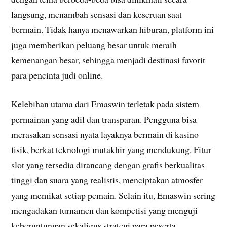
langsung, menambah sensasi dan keseruan saat
bermain. Tidak hanya menawarkan hiburan, platform ini
juga memberikan peluang besar untuk meraih
kemenangan besar, sehingga menjadi destinasi favorit
para pencinta judi online.
Kelebihan utama dari Emaswin terletak pada sistem
permainan yang adil dan transparan. Pengguna bisa
merasakan sensasi nyata layaknya bermain di kasino
fisik, berkat teknologi mutakhir yang mendukung. Fitur
slot yang tersedia dirancang dengan grafis berkualitas
tinggi dan suara yang realistis, menciptakan atmosfer
yang memikat setiap pemain. Selain itu, Emaswin sering
mengadakan turnamen dan kompetisi yang menguji
keberuntungan sekaligus strategi para peserta.