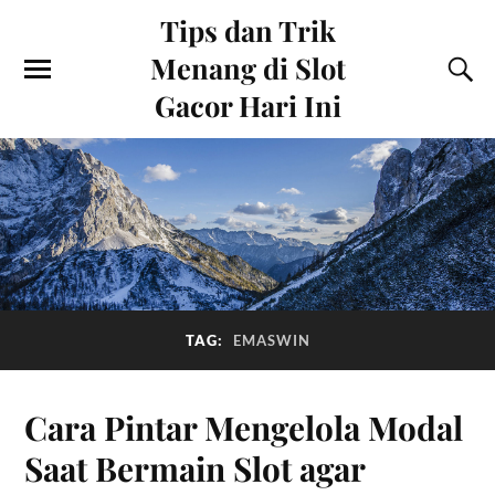
Tips dan Trik
Menang di Slot
Gacor Hari Ini
TAG:
EMASWIN
Cara Pintar Mengelola Modal
Saat Bermain Slot agar