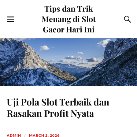
Tips dan Trik
Menang di Slot
Gacor Hari Ini
Uji Pola Slot Terbaik dan
Rasakan Profit Nyata
ADMIN
MARCH 2, 2026