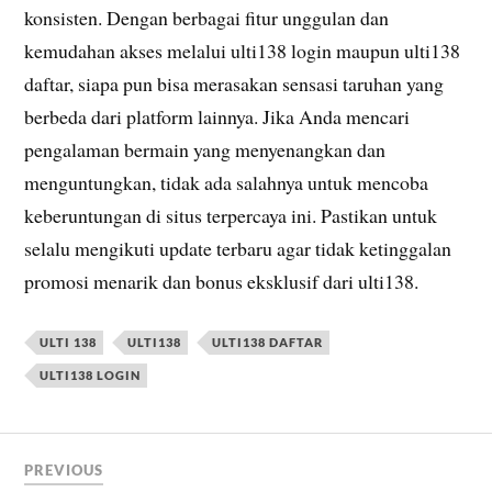
konsisten. Dengan berbagai fitur unggulan dan
kemudahan akses melalui ulti138 login maupun ulti138
daftar, siapa pun bisa merasakan sensasi taruhan yang
berbeda dari platform lainnya. Jika Anda mencari
pengalaman bermain yang menyenangkan dan
menguntungkan, tidak ada salahnya untuk mencoba
keberuntungan di situs terpercaya ini. Pastikan untuk
selalu mengikuti update terbaru agar tidak ketinggalan
promosi menarik dan bonus eksklusif dari ulti138.
ULTI 138
ULTI138
ULTI138 DAFTAR
ULTI138 LOGIN
PREVIOUS