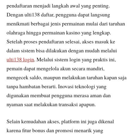
pendaftaran menjadi langkah awal yang penting.
Dengan ulti138 daftar, pengguna dapat langsung
menikmati berbagai jenis permainan mulai dari taruhan
olahraga hingga permainan kasino yang lengkap.
Setelah proses pendaftaran selesai, akses masuk ke
dalam sistem bisa dilakukan dengan mudah melalui
ulti138 login
. Melalui sistem login yang praktis ini,
pemain dapat mengelola akun secara mandiri,
mengecek saldo, maupun melakukan taruhan kapan saja
tanpa hambatan berarti. Inovasi teknologi yang
digunakan membuat pengguna merasa aman dan
nyaman saat melakukan transaksi apapun.
Selain kemudahan akses, platform ini juga dikenal
karena fitur bonus dan promosi menarik yang