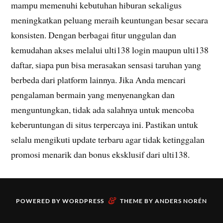
mampu memenuhi kebutuhan hiburan sekaligus
meningkatkan peluang meraih keuntungan besar secara
konsisten. Dengan berbagai fitur unggulan dan
kemudahan akses melalui ulti138 login maupun ulti138
daftar, siapa pun bisa merasakan sensasi taruhan yang
berbeda dari platform lainnya. Jika Anda mencari
pengalaman bermain yang menyenangkan dan
menguntungkan, tidak ada salahnya untuk mencoba
keberuntungan di situs terpercaya ini. Pastikan untuk
selalu mengikuti update terbaru agar tidak ketinggalan
promosi menarik dan bonus eksklusif dari ulti138.
&
POWERED BY
WORDPRESS
THEME BY
ANDERS NORÉN