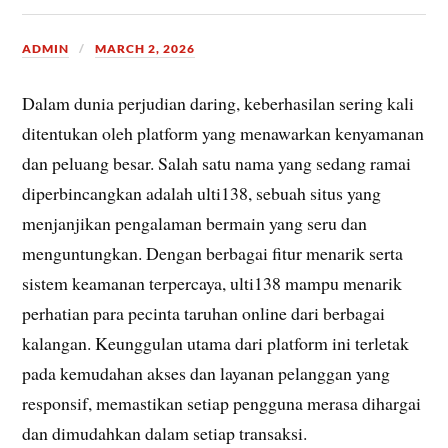
ADMIN
MARCH 2, 2026
Dalam dunia perjudian daring, keberhasilan sering kali
ditentukan oleh platform yang menawarkan kenyamanan
dan peluang besar. Salah satu nama yang sedang ramai
diperbincangkan adalah ulti138, sebuah situs yang
menjanjikan pengalaman bermain yang seru dan
menguntungkan. Dengan berbagai fitur menarik serta
sistem keamanan terpercaya, ulti138 mampu menarik
perhatian para pecinta taruhan online dari berbagai
kalangan. Keunggulan utama dari platform ini terletak
pada kemudahan akses dan layanan pelanggan yang
responsif, memastikan setiap pengguna merasa dihargai
dan dimudahkan dalam setiap transaksi.