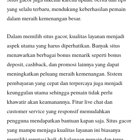
yang selalu terbaru, mendukung keberhasilan pemain
dalam meraih kemenangan besar.
Dalam memilih situs gacor, kualitas layanan menjadi
aspek utama yang harus diperhatikan. Banyak situs
menawarkan berbagai bonus menarik seperti bonus
deposit, cashback, dan promosi lainnya yang dapat
meningkatkan peluang meraih kemenangan. Sistem
pembayaran yang cepat dan terpercaya juga menjadi
keunggulan utama sehingga pemain tidak perlu
khawatir akan keamanannya. Fitur live chat dan
customer service yang responsif memudahkan
pengguna mendapatkan bantuan kapan saja. Situs gacor
yang mampu menjaga kualitas layanan ini biasanya
memiliki reputasi baik di kalangan pemain dan terus