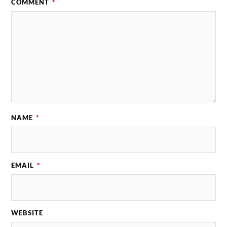
COMMENT
*
NAME
*
EMAIL
*
WEBSITE