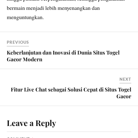
bermain menjadi lebih menyenangkan dan
menguntungkan.
PREVIOUS
Keberlanjutan dan Inovasi di Dunia Situs Togel
Gacor Modern
NEXT
Fitur Live Chat sebagai Solusi Cepat di Situs Togel
Gacor
Leave a Reply