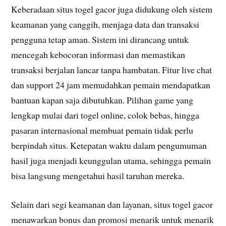
Keberadaan situs togel gacor juga didukung oleh sistem
keamanan yang canggih, menjaga data dan transaksi
pengguna tetap aman. Sistem ini dirancang untuk
mencegah kebocoran informasi dan memastikan
transaksi berjalan lancar tanpa hambatan. Fitur live chat
dan support 24 jam memudahkan pemain mendapatkan
bantuan kapan saja dibutuhkan. Pilihan game yang
lengkap mulai dari togel online, colok bebas, hingga
pasaran internasional membuat pemain tidak perlu
berpindah situs. Ketepatan waktu dalam pengumuman
hasil juga menjadi keunggulan utama, sehingga pemain
bisa langsung mengetahui hasil taruhan mereka.
Selain dari segi keamanan dan layanan, situs togel gacor
menawarkan bonus dan promosi menarik untuk menarik