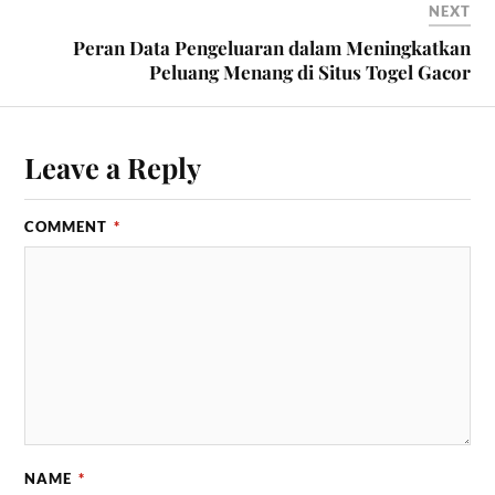
NEXT
Peran Data Pengeluaran dalam Meningkatkan
Peluang Menang di Situs Togel Gacor
Leave a Reply
COMMENT
*
NAME
*