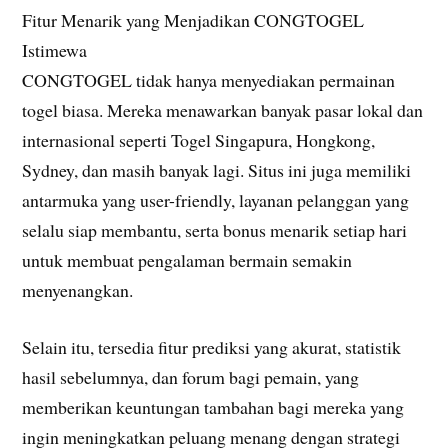
Fitur Menarik yang Menjadikan CONGTOGEL
Istimewa
CONGTOGEL tidak hanya menyediakan permainan
togel biasa. Mereka menawarkan banyak pasar lokal dan
internasional seperti Togel Singapura, Hongkong,
Sydney, dan masih banyak lagi. Situs ini juga memiliki
antarmuka yang user-friendly, layanan pelanggan yang
selalu siap membantu, serta bonus menarik setiap hari
untuk membuat pengalaman bermain semakin
menyenangkan.
Selain itu, tersedia fitur prediksi yang akurat, statistik
hasil sebelumnya, dan forum bagi pemain, yang
memberikan keuntungan tambahan bagi mereka yang
ingin meningkatkan peluang menang dengan strategi