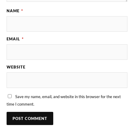
NAME
*
EMAIL
*
WEBSITE
Save my name, email, and website in this browser for the next
time I comment.