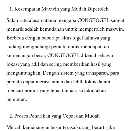
Kesempatan Maxwin yang Mudah Diperoleh
Salah satu alasan utama mengapa CONGTOGEL sangat
menarik adalah kemudahan untuk memperoleh maxwin.
Berbeda dengan beberapa situs togel lainnya yang
kadang menghalangi pemain untuk mendapatkan
kemenangan besar, CONGTOGEL dikenal sebagai
lokasi yang adil dan sering memberikan hasil yang
menguntungkan. Dengan sistem yang transparan, para
pemain dapat merasa aman dan lebih fokus dalam
mencari nomor yang tepat tanpa rasa takut akan
penipuan.
Proses Penarikan yang Cepat dan Mudah
Meraih kemenangan besar terasa kurang berarti jika