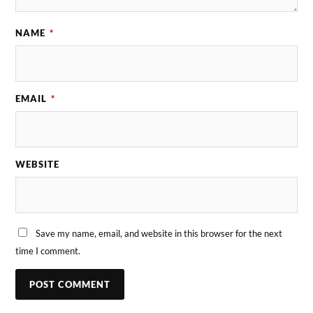
NAME
*
EMAIL
*
WEBSITE
Save my name, email, and website in this browser for the next
time I comment.