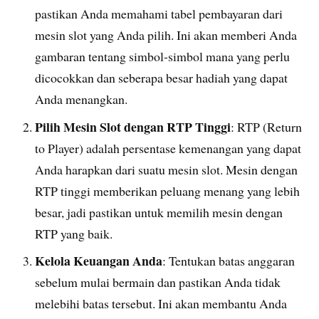
pastikan Anda memahami tabel pembayaran dari
mesin slot yang Anda pilih. Ini akan memberi Anda
gambaran tentang simbol-simbol mana yang perlu
dicocokkan dan seberapa besar hadiah yang dapat
Anda menangkan.
Pilih Mesin Slot dengan RTP Tinggi
: RTP (Return
to Player) adalah persentase kemenangan yang dapat
Anda harapkan dari suatu mesin slot. Mesin dengan
RTP tinggi memberikan peluang menang yang lebih
besar, jadi pastikan untuk memilih mesin dengan
RTP yang baik.
Kelola Keuangan Anda
: Tentukan batas anggaran
sebelum mulai bermain dan pastikan Anda tidak
melebihi batas tersebut. Ini akan membantu Anda