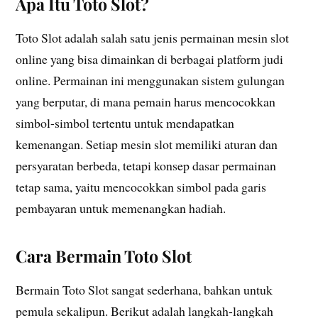
Apa Itu Toto Slot?
Toto Slot adalah salah satu jenis permainan mesin slot
online yang bisa dimainkan di berbagai platform judi
online. Permainan ini menggunakan sistem gulungan
yang berputar, di mana pemain harus mencocokkan
simbol-simbol tertentu untuk mendapatkan
kemenangan. Setiap mesin slot memiliki aturan dan
persyaratan berbeda, tetapi konsep dasar permainan
tetap sama, yaitu mencocokkan simbol pada garis
pembayaran untuk memenangkan hadiah.
Cara Bermain Toto Slot
Bermain Toto Slot sangat sederhana, bahkan untuk
pemula sekalipun. Berikut adalah langkah-langkah