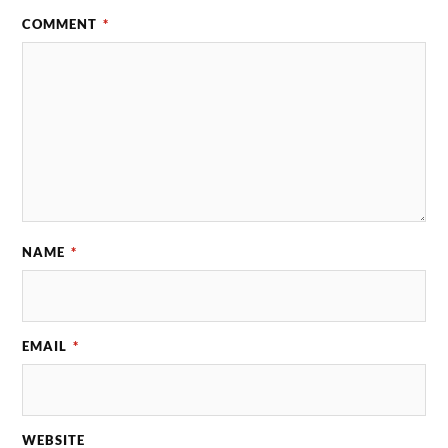
COMMENT
*
NAME
*
EMAIL
*
WEBSITE