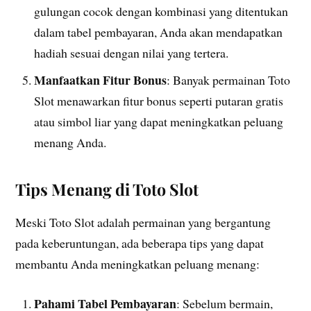
gulungan cocok dengan kombinasi yang ditentukan
dalam tabel pembayaran, Anda akan mendapatkan
hadiah sesuai dengan nilai yang tertera.
Manfaatkan Fitur Bonus
: Banyak permainan Toto
Slot menawarkan fitur bonus seperti putaran gratis
atau simbol liar yang dapat meningkatkan peluang
menang Anda.
Tips Menang di Toto Slot
Meski Toto Slot adalah permainan yang bergantung
pada keberuntungan, ada beberapa tips yang dapat
membantu Anda meningkatkan peluang menang:
Pahami Tabel Pembayaran
: Sebelum bermain,