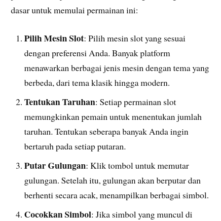
dasar untuk memulai permainan ini:
Pilih Mesin Slot
: Pilih mesin slot yang sesuai
dengan preferensi Anda. Banyak platform
menawarkan berbagai jenis mesin dengan tema yang
berbeda, dari tema klasik hingga modern.
Tentukan Taruhan
: Setiap permainan slot
memungkinkan pemain untuk menentukan jumlah
taruhan. Tentukan seberapa banyak Anda ingin
bertaruh pada setiap putaran.
Putar Gulungan
: Klik tombol untuk memutar
gulungan. Setelah itu, gulungan akan berputar dan
berhenti secara acak, menampilkan berbagai simbol.
Cocokkan Simbol
: Jika simbol yang muncul di