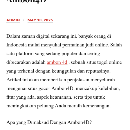
ADMIN
MAY 10, 2025
Dalam zaman digital sekarang ini, banyak orang di
Indonesia mulai menyukai permainan judi online. Salah
satu platform yang sedang populer dan sering
dibicarakan adalah
ambon 4d
, sebuah situs togel online
yang terkenal dengan keunggulan dan reputasinya.
Artikel ini akan memberikan penjelasan menyeluruh
mengenai situs gacor Ambon4D, mencakup kelebihan,
fitur yang ada, aspek keamanan, serta tips untuk
meningkatkan peluang Anda meraih kemenangan.
Apa yang Dimaksud Dengan Ambon4D?