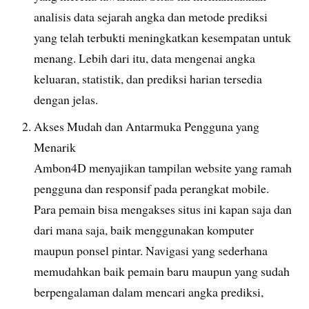
analisis data sejarah angka dan metode prediksi
yang telah terbukti meningkatkan kesempatan untuk
menang. Lebih dari itu, data mengenai angka
keluaran, statistik, dan prediksi harian tersedia
dengan jelas.
Akses Mudah dan Antarmuka Pengguna yang
Menarik
Ambon4D menyajikan tampilan website yang ramah
pengguna dan responsif pada perangkat mobile.
Para pemain bisa mengakses situs ini kapan saja dan
dari mana saja, baik menggunakan komputer
maupun ponsel pintar. Navigasi yang sederhana
memudahkan baik pemain baru maupun yang sudah
berpengalaman dalam mencari angka prediksi,