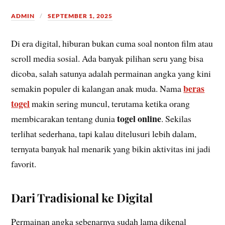
ADMIN
SEPTEMBER 1, 2025
Di era digital, hiburan bukan cuma soal nonton film atau
scroll media sosial. Ada banyak pilihan seru yang bisa
dicoba, salah satunya adalah permainan angka yang kini
beras
semakin populer di kalangan anak muda. Nama
togel
makin sering muncul, terutama ketika orang
togel online
membicarakan tentang dunia
. Sekilas
terlihat sederhana, tapi kalau ditelusuri lebih dalam,
ternyata banyak hal menarik yang bikin aktivitas ini jadi
favorit.
Dari Tradisional ke Digital
Permainan angka sebenarnya sudah lama dikenal