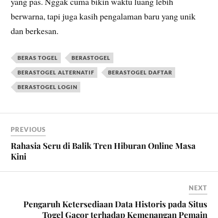
yang pas. Nggak cuma bikin waktu luang lebih
berwarna, tapi juga kasih pengalaman baru yang unik
dan berkesan.
BERAS TOGEL
BERASTOGEL
BERASTOGEL ALTERNATIF
BERASTOGEL DAFTAR
BERASTOGEL LOGIN
PREVIOUS
Rahasia Seru di Balik Tren Hiburan Online Masa
Kini
NEXT
Pengaruh Ketersediaan Data Historis pada Situs
Togel Gacor terhadap Kemenangan Pemain