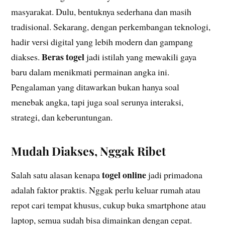
masyarakat. Dulu, bentuknya sederhana dan masih
tradisional. Sekarang, dengan perkembangan teknologi,
hadir versi digital yang lebih modern dan gampang
Beras togel
diakses.
jadi istilah yang mewakili gaya
baru dalam menikmati permainan angka ini.
Pengalaman yang ditawarkan bukan hanya soal
menebak angka, tapi juga soal serunya interaksi,
strategi, dan keberuntungan.
Mudah Diakses, Nggak Ribet
togel online
Salah satu alasan kenapa
jadi primadona
adalah faktor praktis. Nggak perlu keluar rumah atau
repot cari tempat khusus, cukup buka smartphone atau
laptop, semua sudah bisa dimainkan dengan cepat.