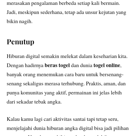
merasakan pengalaman berbeda setiap kali bermain.
Jadi, meskipun sederhana, tetap ada unsur kejutan yang
bikin nagih.
Penutup
Hiburan digital semakin melekat dalam keseharian kita.
beras togel
togel online
Dengan hadirnya
dan dunia
,
banyak orang menemukan cara baru untuk bersenang-
senang sekaligus merasa terhubung. Praktis, aman, dan
punya komunitas yang aktif, permainan ini jelas lebih
dari sekadar tebak angka.
Kalau kamu lagi cari aktivitas santai tapi tetap seru,
menjelajahi dunia hiburan angka digital bisa jadi pilihan