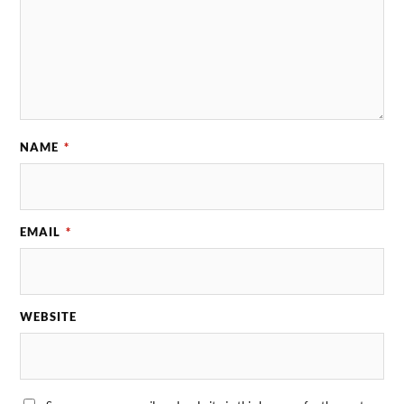
NAME
*
EMAIL
*
WEBSITE