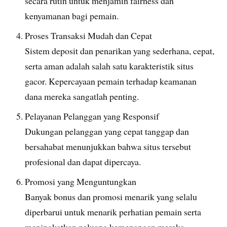
secara rutin untuk menjamin fairness dan
kenyamanan bagi pemain.
Proses Transaksi Mudah dan Cepat
Sistem deposit dan penarikan yang sederhana, cepat,
serta aman adalah salah satu karakteristik situs
gacor. Kepercayaan pemain terhadap keamanan
dana mereka sangatlah penting.
Pelayanan Pelanggan yang Responsif
Dukungan pelanggan yang cepat tanggap dan
bersahabat menunjukkan bahwa situs tersebut
profesional dan dapat dipercaya.
Promosi yang Menguntungkan
Banyak bonus dan promosi menarik yang selalu
diperbarui untuk menarik perhatian pemain serta
meningkatkan peluang kemenangan mereka.