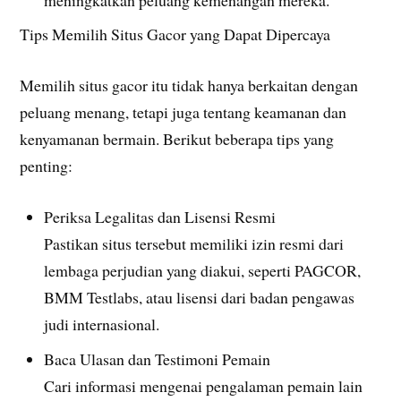
Tips Memilih Situs Gacor yang Dapat Dipercaya
Memilih situs gacor itu tidak hanya berkaitan dengan
peluang menang, tetapi juga tentang keamanan dan
kenyamanan bermain. Berikut beberapa tips yang
penting:
Periksa Legalitas dan Lisensi Resmi
Pastikan situs tersebut memiliki izin resmi dari
lembaga perjudian yang diakui, seperti PAGCOR,
BMM Testlabs, atau lisensi dari badan pengawas
judi internasional.
Baca Ulasan dan Testimoni Pemain
Cari informasi mengenai pengalaman pemain lain