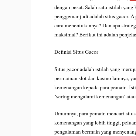
dengan pesat. Salah satu istilah yang
penggemar judi adalah situs gacor. 
cara menentukannya? Dan apa strate
maksimal? Berikut ini adalah penjela
Definisi Situs Gacor
Situs gacor adalah istilah yang meruj
permainan slot dan kasino lainnya, 
kemenangan kepada para pemain. Istila
‘sering mengalami kemenangan’ atau 
Umumnya, para pemain mencari situs 
kemenangan yang lebih tinggi, peluan
pengalaman bermain yang menyenan