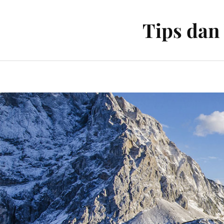
Tips dan 