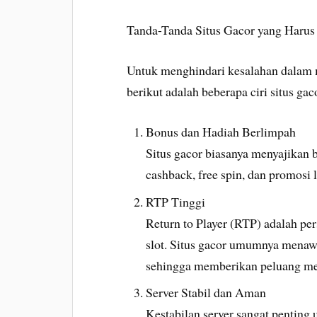
Tanda-Tanda Situs Gacor yang Harus
Untuk menghindari kesalahan dalam 
berikut adalah beberapa ciri situs gac
Bonus dan Hadiah Berlimpah
Situs gacor biasanya menyajikan 
cashback, free spin, dan promosi
RTP Tinggi
Return to Player (RTP) adalah pe
slot. Situs gacor umumnya menawa
sehingga memberikan peluang men
Server Stabil dan Aman
Kestabilan server sangat penting