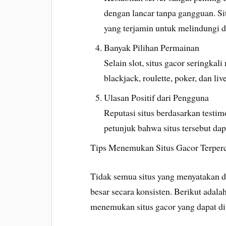
dengan lancar tanpa gangguan. Si
yang terjamin untuk melindungi d
Banyak Pilihan Permainan
Selain slot, situs gacor seringka
blackjack, roulette, poker, dan li
Ulasan Positif dari Pengguna
Reputasi situs berdasarkan testim
petunjuk bahwa situs tersebut dap
Tips Menemukan Situs Gacor Terper
Tidak semua situs yang menyatakan d
besar secara konsisten. Berikut ada
menemukan situs gacor yang dapat di