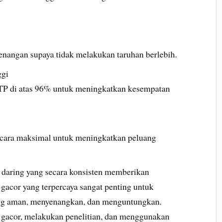
enangan supaya tidak melakukan taruhan berlebih.
ggi
RTP di atas 96% untuk meningkatkan kesempatan
ecara maksimal untuk meningkatkan peluang
n daring yang secara konsisten memberikan
acor yang terpercaya sangat penting untuk
ng aman, menyenangkan, dan menguntungkan.
s gacor, melakukan penelitian, dan menggunakan