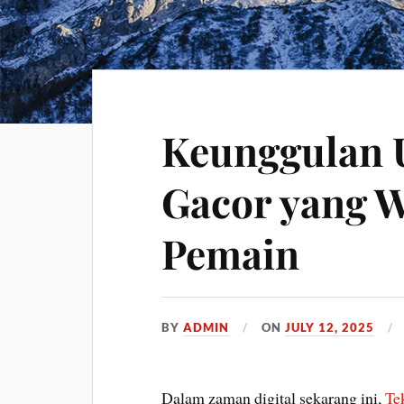
Keunggulan 
Gacor yang W
Pemain
BY
ADMIN
ON
JULY 12, 2025
Dalam zaman digital sekarang ini,
Te