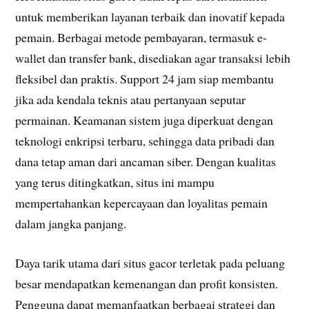
untuk memberikan layanan terbaik dan inovatif kepada
pemain. Berbagai metode pembayaran, termasuk e-
wallet dan transfer bank, disediakan agar transaksi lebih
fleksibel dan praktis. Support 24 jam siap membantu
jika ada kendala teknis atau pertanyaan seputar
permainan. Keamanan sistem juga diperkuat dengan
teknologi enkripsi terbaru, sehingga data pribadi dan
dana tetap aman dari ancaman siber. Dengan kualitas
yang terus ditingkatkan, situs ini mampu
mempertahankan kepercayaan dan loyalitas pemain
dalam jangka panjang.
Daya tarik utama dari situs gacor terletak pada peluang
besar mendapatkan kemenangan dan profit konsisten.
Pengguna dapat memanfaatkan berbagai strategi dan