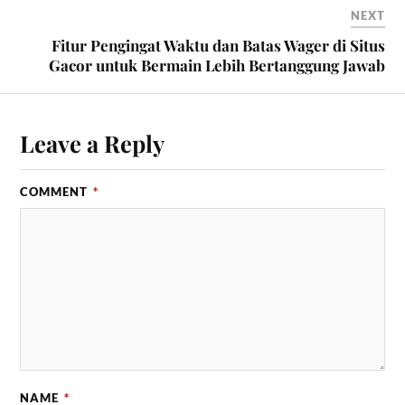
NEXT
Fitur Pengingat Waktu dan Batas Wager di Situs
Gacor untuk Bermain Lebih Bertanggung Jawab
Leave a Reply
COMMENT
*
NAME
*