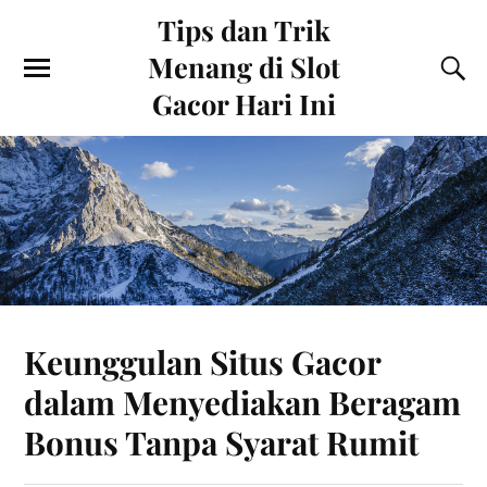
Tips dan Trik
Menang di Slot
Gacor Hari Ini
Keunggulan Situs Gacor
dalam Menyediakan Beragam
Bonus Tanpa Syarat Rumit