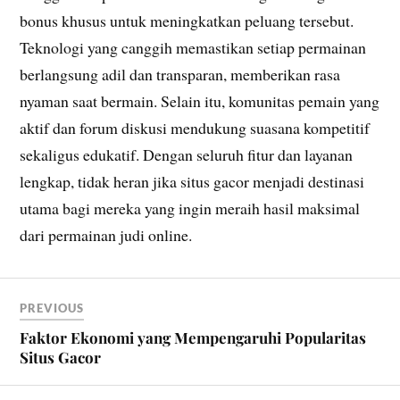
bonus khusus untuk meningkatkan peluang tersebut.
Teknologi yang canggih memastikan setiap permainan
berlangsung adil dan transparan, memberikan rasa
nyaman saat bermain. Selain itu, komunitas pemain yang
aktif dan forum diskusi mendukung suasana kompetitif
sekaligus edukatif. Dengan seluruh fitur dan layanan
lengkap, tidak heran jika situs gacor menjadi destinasi
utama bagi mereka yang ingin meraih hasil maksimal
dari permainan judi online.
PREVIOUS
Faktor Ekonomi yang Mempengaruhi Popularitas
Situs Gacor