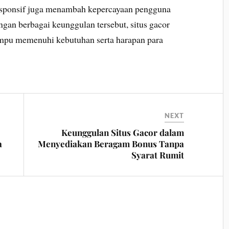
esponsif juga menambah kepercayaan pengguna
gan berbagai keunggulan tersebut, situs gacor
ampu memenuhi kebutuhan serta harapan para
NEXT
Keunggulan Situs Gacor dalam
a
Menyediakan Beragam Bonus Tanpa
Syarat Rumit