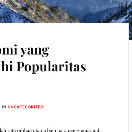
omi yang
i Popularitas
IN
UNCATEGORIZED
alah satu pilihan utama bagi para penggemar judi