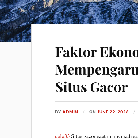
Faktor Ekon
Mempengaruh
Situs Gacor
BY
ADMIN
ON
JUNE 22, 2026
calo33
Situs gacor saat ini menjadi s