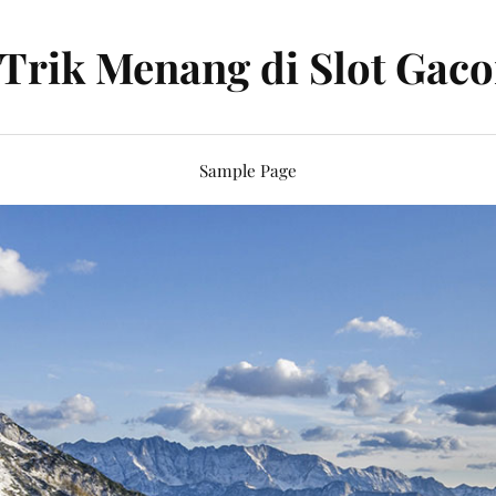
Trik Menang di Slot Gaco
Sample Page