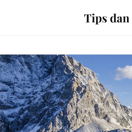
Tips dan 