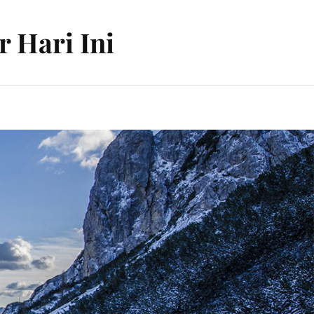
r Hari Ini