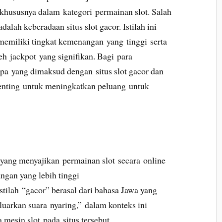
khususnya dalam kategori permainan slot. Salah
lah keberadaan situs slot gacor. Istilah ini
 memiliki tingkat kemenangan yang tinggi serta
 jackpot yang signifikan. Bagi para
pa yang dimaksud dengan situs slot gacor dan
enting untuk meningkatkan peluang untuk
 yang menyajikan permainan slot secara online
ngan yang lebih tinggi
stilah “gacor” berasal dari bahasa Jawa yang
luarkan suara nyaring,” dalam konteks ini
esin slot pada situs tersebut