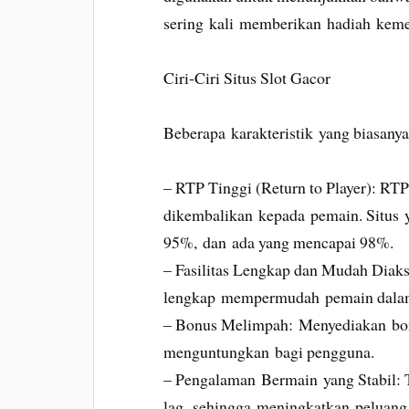
sering kali memberikan hadiah keme
Ciri-Ciri Situs Slot Gacor
Beberapa karakteristik yang biasanya d
– RTP Tinggi (Return to Player): RT
dikembalikan kepada pemain. Situs
95%, dan ada yang mencapai 98%.
– Fasilitas Lengkap dan Mudah Diaks
lengkap mempermudah pemain dala
– Bonus Melimpah: Menyediakan bonus
menguntungkan bagi pengguna.
– Pengalaman Bermain yang Stabil: 
lag, sehingga meningkatkan peluan