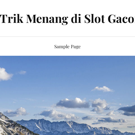
Trik Menang di Slot Gaco
Sample Page