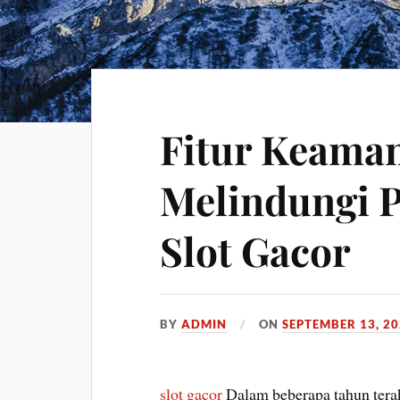
Fitur Keama
Melindungi P
Slot Gacor
BY
ADMIN
ON
SEPTEMBER 13, 2
slot gacor
Dalam beberapa tahun terakh