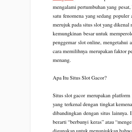
mengalami pertumbuhan yang pesat, 
satu fenomena yang sedang populer ada
merujuk pada situs slot yang dikenal
kemungkinan besar untuk memperoleh
penggemar slot online, mengetahui a
cara memilihnya merupakan faktor p
menang.
Apa Itu Situs Slot Gacor?
Situs slot gacor merupakan platform
yang terkenal dengan tingkat kemena
dibandingkan dengan situs lainnya. I
berarti “berbunyi keras” atau “menge
digunakan untuk menunjukkan bahwa m