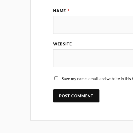
NAME
*
WEBSITE
Save my name, email, and website in this 