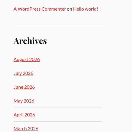
A WordPress Commenter
on
Hello world!
Archives
August 2026
July 2026
June 2026
May 2026
April 2026
March 2026