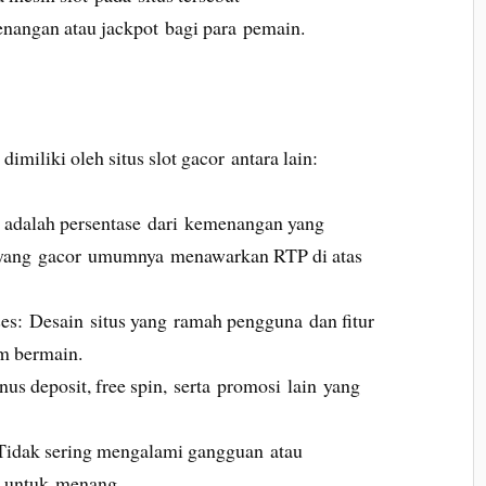
nangan atau jackpot bagi para pemain.
imiliki oleh situs slot gacor antara lain:
P adalah persentase dari kemenangan yang
 yang gacor umumnya menawarkan RTP di atas
es: Desain situs yang ramah pengguna dan fitur
m bermain.
 deposit, free spin, serta promosi lain yang
Tidak sering mengalami gangguan atau
g untuk menang.