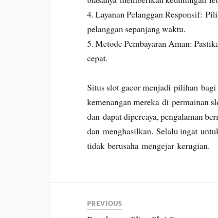
4. Layanan Pelanggan Responsif: Pil
pelanggan sepanjang waktu.
5. Metode Pembayaran Aman: Pastik
cepat.
Situs slot gacor menjadi pilihan ba
kemenangan mereka di permainan slot
dan dapat dipercaya, pengalaman be
dan menghasilkan. Selalu ingat untu
tidak berusaha mengejar kerugian.
PREVIOUS