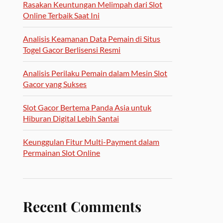
Rasakan Keuntungan Melimpah dari Slot
Online Terbaik Saat Ini
Analisis Keamanan Data Pemain di Situs
Togel Gacor Berlisensi Resmi
Analisis Perilaku Pemain dalam Mesin Slot
Gacor yang Sukses
Slot Gacor Bertema Panda Asia untuk
Hiburan Digital Lebih Santai
Keunggulan Fitur Multi-Payment dalam
Permainan Slot Online
Recent Comments