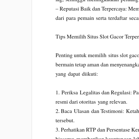
– Reputasi Baik dan Terpercaya: Memi
dari para pemain serta terdaftar seca
Tips Memilih Situs Slot Gacor Terpe
Penting untuk memilih situs slot ga
bermain tetap aman dan menyenangkan
yang dapat diikuti:
1. Periksa Legalitas dan Regulasi: Pas
resmi dari otoritas yang relevan.
2. Baca Ulasan dan Testimoni: Keta
tersebut.
3. Perhatikan RTP dan Persentase Ke
biasanya memberikan keuntungan leb