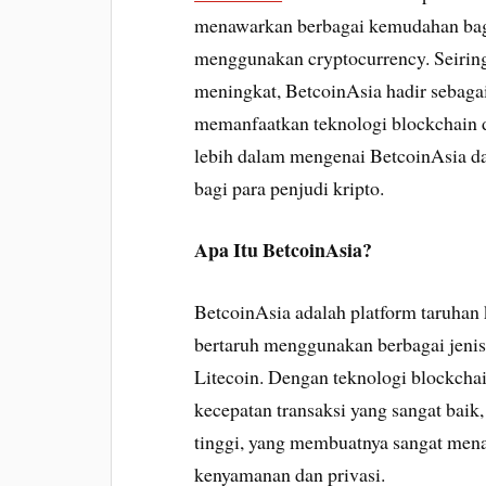
menawarkan berbagai kemudahan bagi 
menggunakan cryptocurrency. Seiring
meningkat, BetcoinAsia hadir sebaga
memanfaatkan teknologi blockchain d
lebih dalam mengenai BetcoinAsia da
bagi para penjudi kripto.
Apa Itu BetcoinAsia?
BetcoinAsia adalah platform taruha
bertaruh menggunakan berbagai jenis 
Litecoin. Dengan teknologi blockcha
kecepatan transaksi yang sangat baik,
tinggi, yang membuatnya sangat men
kenyamanan dan privasi.