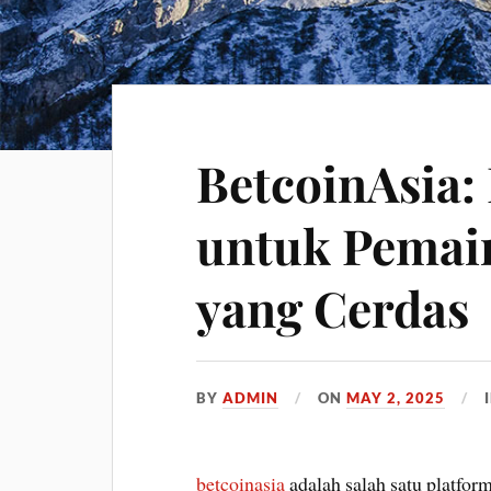
BetcoinAsia:
untuk Pemai
yang Cerdas
BY
ADMIN
ON
MAY 2, 2025
betcoinasia
adalah salah satu platfor