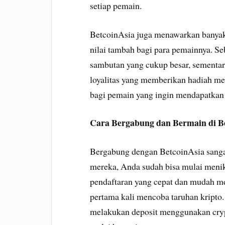
setiap pemain.
BetcoinAsia juga menawarkan banya
nilai tambah bagi para pemainnya. S
sambutan yang cukup besar, sementa
loyalitas yang memberikan hadiah mena
bagi pemain yang ingin mendapatkan 
Cara Bergabung dan Bermain di B
Bergabung dengan BetcoinAsia sanga
mereka, Anda sudah bisa mulai menik
pendaftaran yang cepat dan mudah me
pertama kali mencoba taruhan kripto.
melakukan deposit menggunakan cryp