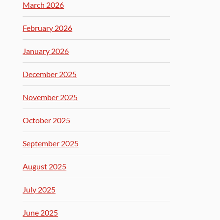
March 2026
February 2026
January 2026
December 2025
November 2025
October 2025
September 2025
August 2025
July 2025
June 2025