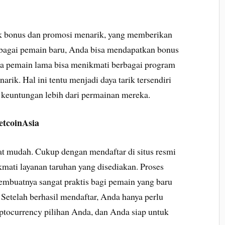
k bonus dan promosi menarik, yang memberikan
ebagai pemain baru, Anda bisa mendapatkan bonus
ra pemain lama bisa menikmati berbagai program
rik. Hal ini tentu menjadi daya tarik tersendiri
keuntungan lebih dari permainan mereka.
etcoinAsia
t mudah. Cukup dengan mendaftar di situs resmi
mati layanan taruhan yang disediakan. Proses
mbuatnya sangat praktis bagi pemain yang baru
 Setelah berhasil mendaftar, Anda hanya perlu
tocurrency pilihan Anda, dan Anda siap untuk