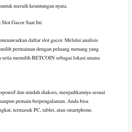
untuk meraih keuntungan nyata.
lot Gacor Saat Ini
menawarkan daftar slot gacor. Melalui analisis
emilih permainan dengan peluang menang yang
in setia memilih BETCOIN sebagai lokasi utama
esponsif dan mudah diakses, menjadikannya sesuai
maupun pemain berpengalaman. Anda bisa
kat, termasuk PC, tablet, atau smartphone.