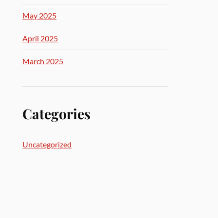
May 2025
April 2025
March 2025
Categories
Uncategorized