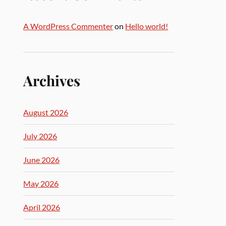
A WordPress Commenter
on
Hello world!
Archives
August 2026
July 2026
June 2026
May 2026
April 2026