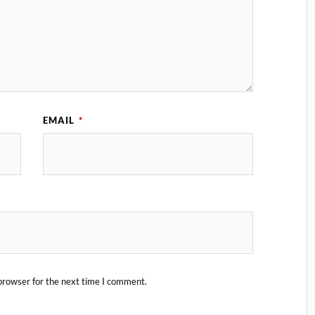
EMAIL
*
browser for the next time I comment.