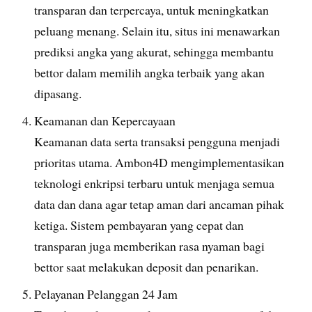
transparan dan terpercaya, untuk meningkatkan
peluang menang. Selain itu, situs ini menawarkan
prediksi angka yang akurat, sehingga membantu
bettor dalam memilih angka terbaik yang akan
dipasang.
Keamanan dan Kepercayaan
Keamanan data serta transaksi pengguna menjadi
prioritas utama. Ambon4D mengimplementasikan
teknologi enkripsi terbaru untuk menjaga semua
data dan dana agar tetap aman dari ancaman pihak
ketiga. Sistem pembayaran yang cepat dan
transparan juga memberikan rasa nyaman bagi
bettor saat melakukan deposit dan penarikan.
Pelayanan Pelanggan 24 Jam