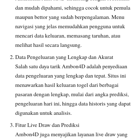
dan mudah dipahami, sehingga cocok untuk pemula
maupun bettor yang sudah berpengalaman. Menu
navigasi yang jelas memudahkan pengguna untuk
mencari data keluaran, memasang taruhan, atau
melihat hasil secara langsung.
Data Pengeluaran yang Lengkap dan Akurat
Salah satu daya tarik Ambon4D adalah penyediaan
data pengeluaran yang lengkap dan tepat. Situs ini
menawarkan hasil keluaran togel dari berbagai
pasaran dengan lengkap, mulai dari angka prediksi,
pengeluaran hari ini, hingga data historis yang dapat
digunakan untuk analisis.
Fitur Live Draw dan Prediksi
Ambon4D juga menyajikan layanan live draw yang