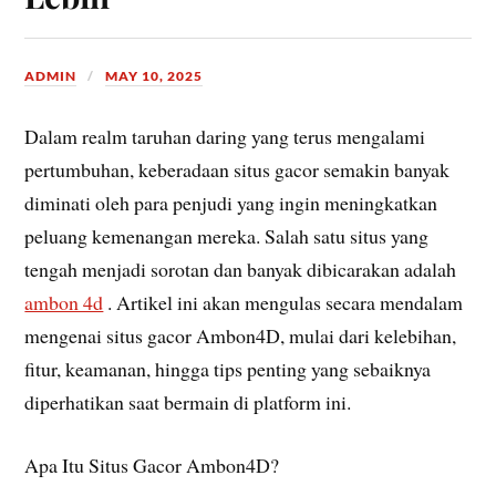
ADMIN
MAY 10, 2025
Dalam realm taruhan daring yang terus mengalami
pertumbuhan, keberadaan situs gacor semakin banyak
diminati oleh para penjudi yang ingin meningkatkan
peluang kemenangan mereka. Salah satu situs yang
tengah menjadi sorotan dan banyak dibicarakan adalah
ambon 4d
. Artikel ini akan mengulas secara mendalam
mengenai situs gacor Ambon4D, mulai dari kelebihan,
fitur, keamanan, hingga tips penting yang sebaiknya
diperhatikan saat bermain di platform ini.
Apa Itu Situs Gacor Ambon4D?