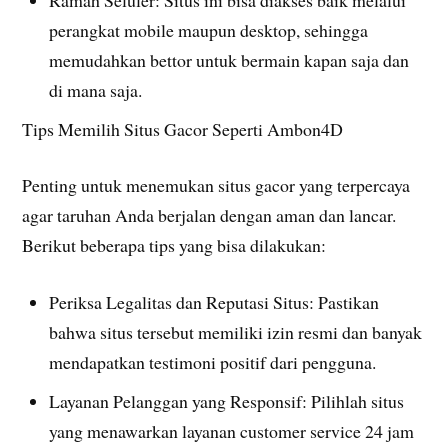
perangkat mobile maupun desktop, sehingga
memudahkan bettor untuk bermain kapan saja dan
di mana saja.
Tips Memilih Situs Gacor Seperti Ambon4D
Penting untuk menemukan situs gacor yang terpercaya
agar taruhan Anda berjalan dengan aman dan lancar.
Berikut beberapa tips yang bisa dilakukan:
Periksa Legalitas dan Reputasi Situs: Pastikan
bahwa situs tersebut memiliki izin resmi dan banyak
mendapatkan testimoni positif dari pengguna.
Layanan Pelanggan yang Responsif: Pilihlah situs
yang menawarkan layanan customer service 24 jam