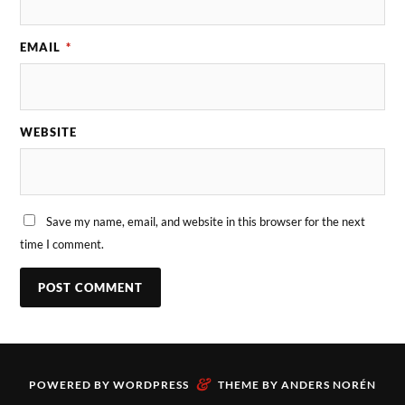
EMAIL
*
WEBSITE
Save my name, email, and website in this browser for the next
time I comment.
&
POWERED BY
WORDPRESS
THEME BY
ANDERS NORÉN