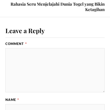
Rahasia Seru Menjelajahi Dunia Togel yang Bikin
Ketagihan
Leave a Reply
COMMENT
*
NAME
*