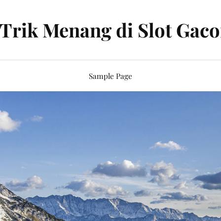
Trik Menang di Slot Gaco
Sample Page