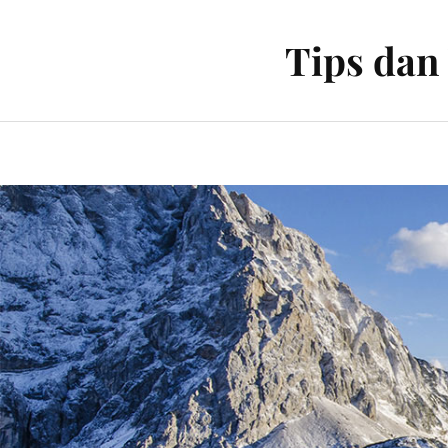
Tips dan 