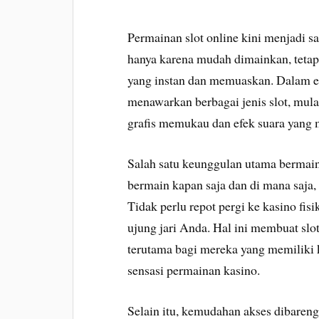
Permainan slot online kini menjadi sal
hanya karena mudah dimainkan, teta
yang instan dan memuaskan. Dalam era
menawarkan berbagai jenis slot, mula
grafis memukau dan efek suara yang
Salah satu keunggulan utama bermain s
bermain kapan saja dan di mana saja,
Tidak perlu repot pergi ke kasino fis
ujung jari Anda. Hal ini membuat slot
terutama bagi mereka yang memiliki 
sensasi permainan kasino.
Selain itu, kemudahan akses dibaren