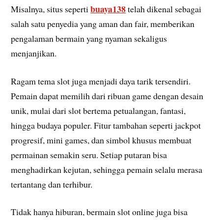
buaya138
Misalnya, situs seperti
telah dikenal sebagai
salah satu penyedia yang aman dan fair, memberikan
pengalaman bermain yang nyaman sekaligus
menjanjikan.
Ragam tema slot juga menjadi daya tarik tersendiri.
Pemain dapat memilih dari ribuan game dengan desain
unik, mulai dari slot bertema petualangan, fantasi,
hingga budaya populer. Fitur tambahan seperti jackpot
progresif, mini games, dan simbol khusus membuat
permainan semakin seru. Setiap putaran bisa
menghadirkan kejutan, sehingga pemain selalu merasa
tertantang dan terhibur.
Tidak hanya hiburan, bermain slot online juga bisa