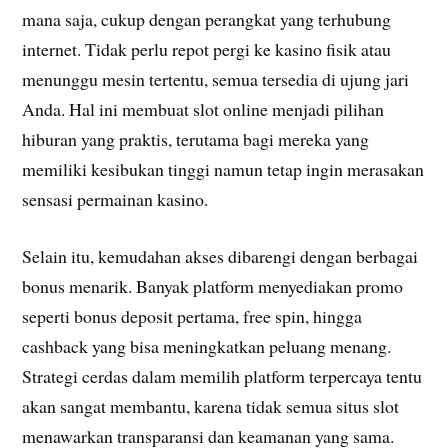
mana saja, cukup dengan perangkat yang terhubung
internet. Tidak perlu repot pergi ke kasino fisik atau
menunggu mesin tertentu, semua tersedia di ujung jari
Anda. Hal ini membuat slot online menjadi pilihan
hiburan yang praktis, terutama bagi mereka yang
memiliki kesibukan tinggi namun tetap ingin merasakan
sensasi permainan kasino.
Selain itu, kemudahan akses dibarengi dengan berbagai
bonus menarik. Banyak platform menyediakan promo
seperti bonus deposit pertama, free spin, hingga
cashback yang bisa meningkatkan peluang menang.
Strategi cerdas dalam memilih platform terpercaya tentu
akan sangat membantu, karena tidak semua situs slot
menawarkan transparansi dan keamanan yang sama.