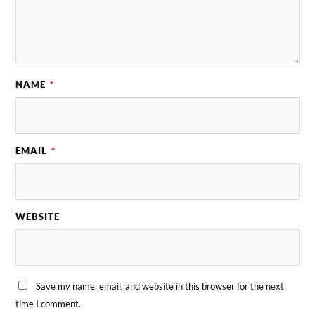
NAME
*
EMAIL
*
WEBSITE
Save my name, email, and website in this browser for the next
time I comment.