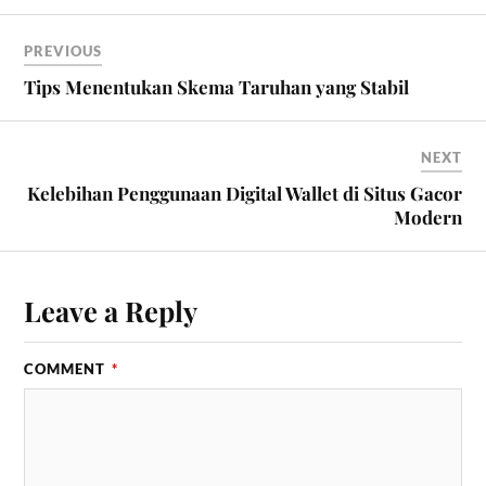
PREVIOUS
Tips Menentukan Skema Taruhan yang Stabil
NEXT
Kelebihan Penggunaan Digital Wallet di Situs Gacor
Modern
Leave a Reply
COMMENT
*