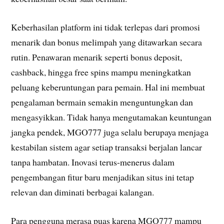
Keberhasilan platform ini tidak terlepas dari promosi
menarik dan bonus melimpah yang ditawarkan secara
rutin. Penawaran menarik seperti bonus deposit,
cashback, hingga free spins mampu meningkatkan
peluang keberuntungan para pemain. Hal ini membuat
pengalaman bermain semakin menguntungkan dan
mengasyikkan. Tidak hanya mengutamakan keuntungan
jangka pendek, MGO777 juga selalu berupaya menjaga
kestabilan sistem agar setiap transaksi berjalan lancar
tanpa hambatan. Inovasi terus-menerus dalam
pengembangan fitur baru menjadikan situs ini tetap
relevan dan diminati berbagai kalangan.
Para pengguna merasa puas karena MGO777 mampu