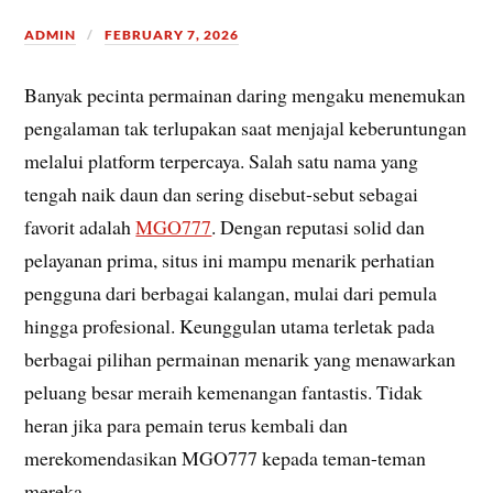
ADMIN
FEBRUARY 7, 2026
Banyak pecinta permainan daring mengaku menemukan
pengalaman tak terlupakan saat menjajal keberuntungan
melalui platform terpercaya. Salah satu nama yang
tengah naik daun dan sering disebut-sebut sebagai
favorit adalah
MGO777
. Dengan reputasi solid dan
pelayanan prima, situs ini mampu menarik perhatian
pengguna dari berbagai kalangan, mulai dari pemula
hingga profesional. Keunggulan utama terletak pada
berbagai pilihan permainan menarik yang menawarkan
peluang besar meraih kemenangan fantastis. Tidak
heran jika para pemain terus kembali dan
merekomendasikan MGO777 kepada teman-teman
mereka.