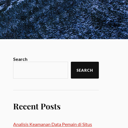
Search
SEARCH
Recent Posts
Analisis Keamanan Data Pemain di Situs