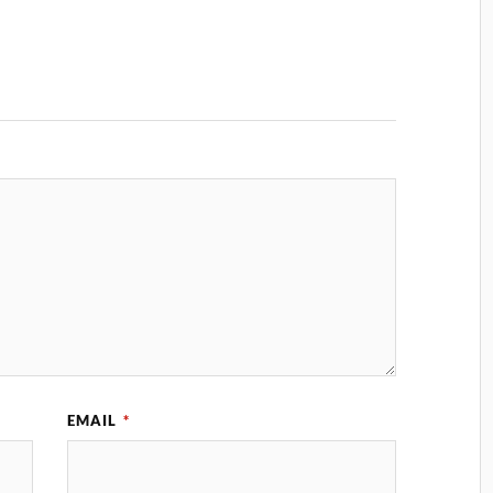
EMAIL
*