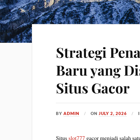
Strategi Pen
Baru yang D
Situs Gacor
BY
ADMIN
ON
JULY 2, 2026
Situs
slot777
gacor menjadi salah sat