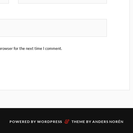
browser for the next time I comment.
&
POWERED BY
WORDPRESS
THEME BY
ANDERS NORÉN