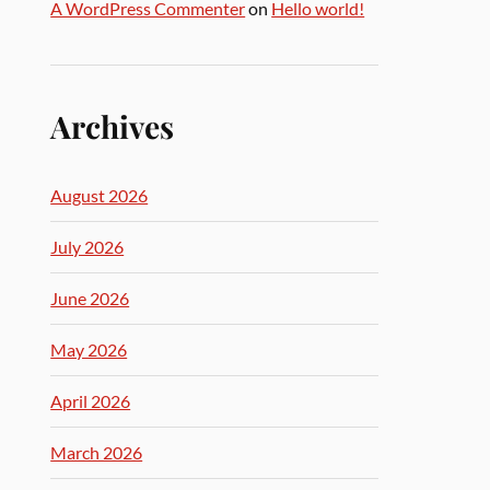
A WordPress Commenter
on
Hello world!
Archives
August 2026
July 2026
June 2026
May 2026
April 2026
March 2026