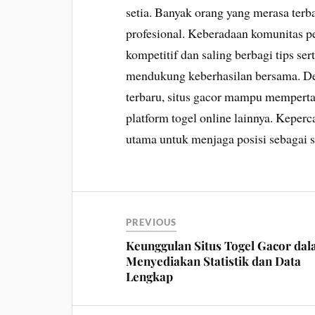
setia. Banyak orang yang merasa terb
profesional. Keberadaan komunitas p
kompetitif dan saling berbagi tips ser
mendukung keberhasilan bersama. De
terbaru, situs gacor mampu memperta
platform togel online lainnya. Keper
utama untuk menjaga posisi sebagai si
PREVIOUS
Keunggulan Situs Togel Gacor da
Menyediakan Statistik dan Data
Lengkap