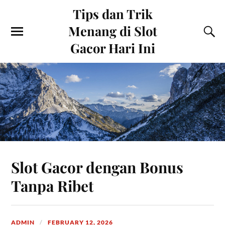
Tips dan Trik
Menang di Slot
Gacor Hari Ini
Slot Gacor dengan Bonus
Tanpa Ribet
ADMIN
FEBRUARY 12, 2026