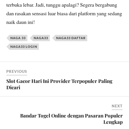
terbuka lebar. Jadi, tunggu apalagi? Segera bergabung
dan rasakan sensasi luar biasa dari platform yang sedang
naik daun ini!
NAGA 33
NAGA33
NAGA33 DAFTAR
NAGA33 LOGIN
PREVIOUS
Slot Gacor Hari Ini Provider Terpopuler Paling
Dicari
NEXT
Bandar Togel Online dengan Pasaran Populer
Lengkap