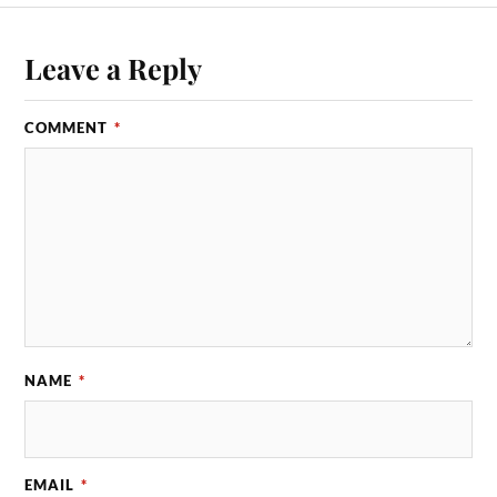
Leave a Reply
COMMENT
*
NAME
*
EMAIL
*