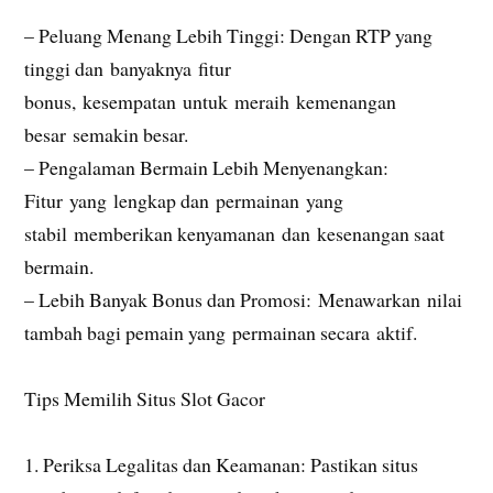
– Peluang Menang Lebih Tinggi: Dengan RTP yang
tinggi dan banyaknya fitur
bonus, kesempatan untuk meraih kemenangan
besar semakin besar.
– Pengalaman Bermain Lebih Menyenangkan:
Fitur yang lengkap dan permainan yang
stabil memberikan kenyamanan dan kesenangan saat
bermain.
– Lebih Banyak Bonus dan Promosi: Menawarkan nilai
tambah bagi pemain yang permainan secara aktif.
Tips Memilih Situs Slot Gacor
1. Periksa Legalitas dan Keamanan: Pastikan situs