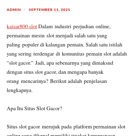
ADMIN
SEPTEMBER 11, 2025
kaisar800 slot
Dalam industri perjudian online,
permainan mesin slot menjadi salah satu yang
paling populer di kalangan pemain. Salah satu istilah
yang sering terdengar di komunitas pemain slot adalah
“slot gacor.” Jadi, apa sebenarnya yang dimaksud
dengan situs slot gacor, dan mengapa banyak
orang mencarinya? Berikut adalah penjelasan
lengkapnya.
Apa Itu Situs Slot Gacor?
Situs slot gacor merujuk pada platform permainan slot
online yang dikenal memiliki tingkat kemenangan