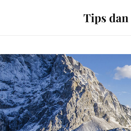
Tips dan 