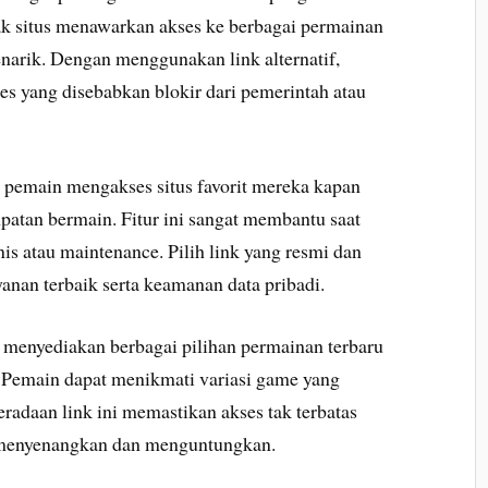
k situs menawarkan akses ke berbagai permainan
narik. Dengan menggunakan link alternatif,
s yang disebabkan blokir dari pemerintah atau
n pemain mengakses situs favorit mereka kapan
patan bermain. Fitur ini sangat membantu saat
s atau maintenance. Pilih link yang resmi dan
yanan terbaik serta keamanan data pribadi.
nya menyediakan berbagai pilihan permainan terbaru
. Pemain dapat menikmati variasi game yang
eradaan link ini memastikan akses tak terbatas
 menyenangkan dan menguntungkan.