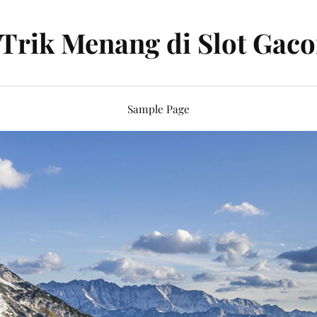
Trik Menang di Slot Gaco
Sample Page