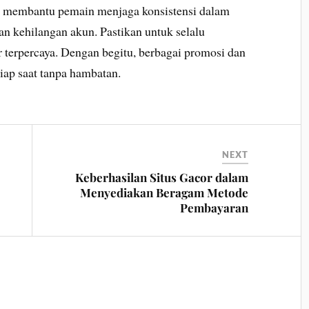
ga membantu pemain menjaga konsistensi dalam
n kehilangan akun. Pastikan untuk selalu
 terpercaya. Dengan begitu, berbagai promosi dan
tiap saat tanpa hambatan.
NEXT
Keberhasilan Situs Gacor dalam
Menyediakan Beragam Metode
Pembayaran