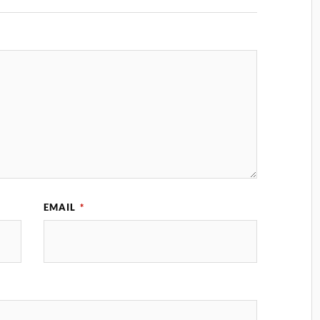
EMAIL
*