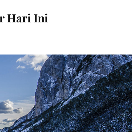
r Hari Ini