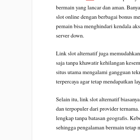
bermain yang lancar dan aman. Banya
slot online dengan berbagai bonus me
pemain bisa menghindari kendala akse
server down.
Link slot alternatif juga memudahka
saja tanpa khawatir kehilangan kesem
situs utama mengalami gangguan tekni
terpercaya agar tetap mendapatkan la
Selain itu, link slot alternatif biasa
dan terpopuler dari provider ternama
lengkap tanpa batasan geografis. Keb
sehingga pengalaman bermain tetap