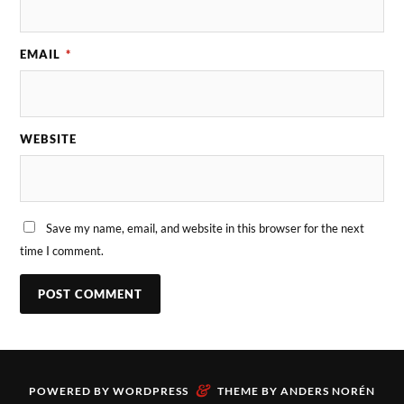
EMAIL
*
WEBSITE
Save my name, email, and website in this browser for the next
time I comment.
&
POWERED BY
WORDPRESS
THEME BY
ANDERS NORÉN