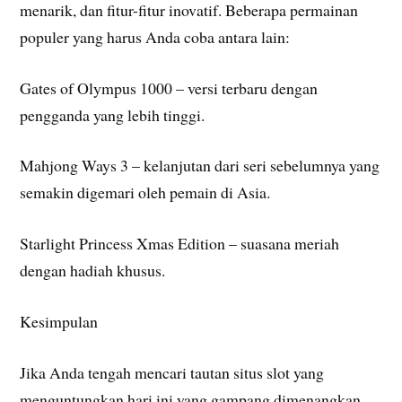
menarik, dan fitur-fitur inovatif. Beberapa permainan
populer yang harus Anda coba antara lain:
Gates of Olympus 1000 – versi terbaru dengan
pengganda yang lebih tinggi.
Mahjong Ways 3 – kelanjutan dari seri sebelumnya yang
semakin digemari oleh pemain di Asia.
Starlight Princess Xmas Edition – suasana meriah
dengan hadiah khusus.
Kesimpulan
Jika Anda tengah mencari tautan situs slot yang
menguntungkan hari ini yang gampang dimenangkan