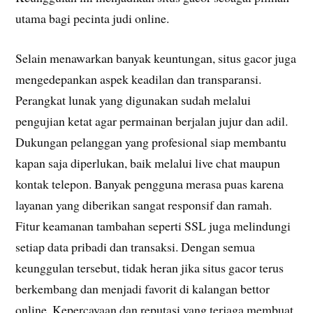
utama bagi pecinta judi online.
Selain menawarkan banyak keuntungan, situs gacor juga
mengedepankan aspek keadilan dan transparansi.
Perangkat lunak yang digunakan sudah melalui
pengujian ketat agar permainan berjalan jujur dan adil.
Dukungan pelanggan yang profesional siap membantu
kapan saja diperlukan, baik melalui live chat maupun
kontak telepon. Banyak pengguna merasa puas karena
layanan yang diberikan sangat responsif dan ramah.
Fitur keamanan tambahan seperti SSL juga melindungi
setiap data pribadi dan transaksi. Dengan semua
keunggulan tersebut, tidak heran jika situs gacor terus
berkembang dan menjadi favorit di kalangan bettor
online. Kepercayaan dan reputasi yang terjaga membuat