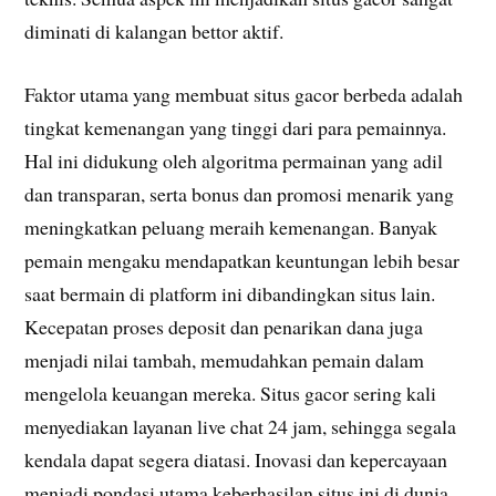
diminati di kalangan bettor aktif.
Faktor utama yang membuat situs gacor berbeda adalah
tingkat kemenangan yang tinggi dari para pemainnya.
Hal ini didukung oleh algoritma permainan yang adil
dan transparan, serta bonus dan promosi menarik yang
meningkatkan peluang meraih kemenangan. Banyak
pemain mengaku mendapatkan keuntungan lebih besar
saat bermain di platform ini dibandingkan situs lain.
Kecepatan proses deposit dan penarikan dana juga
menjadi nilai tambah, memudahkan pemain dalam
mengelola keuangan mereka. Situs gacor sering kali
menyediakan layanan live chat 24 jam, sehingga segala
kendala dapat segera diatasi. Inovasi dan kepercayaan
menjadi pondasi utama keberhasilan situs ini di dunia