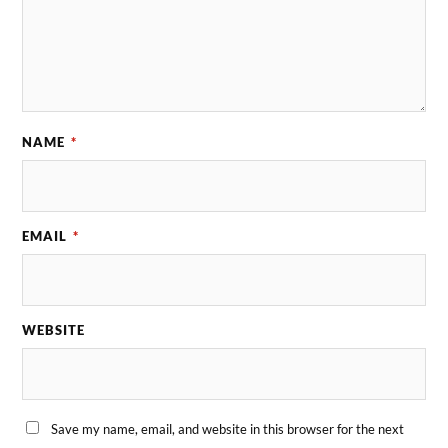
NAME
*
EMAIL
*
WEBSITE
Save my name, email, and website in this browser for the next