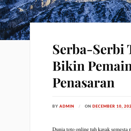
Serba-Serbi 
Bikin Pemai
Penasaran
BY
ADMIN
ON
DECEMBER 10, 20
Dunia toto online tuh kayak semesta pa