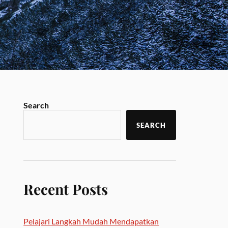
Search
SEARCH
Recent Posts
Pelajari Langkah Mudah Mendapatkan