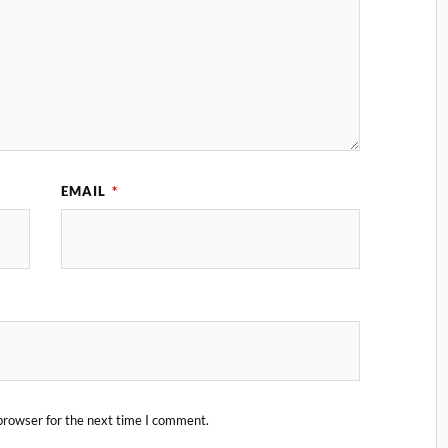
EMAIL
*
browser for the next time I comment.