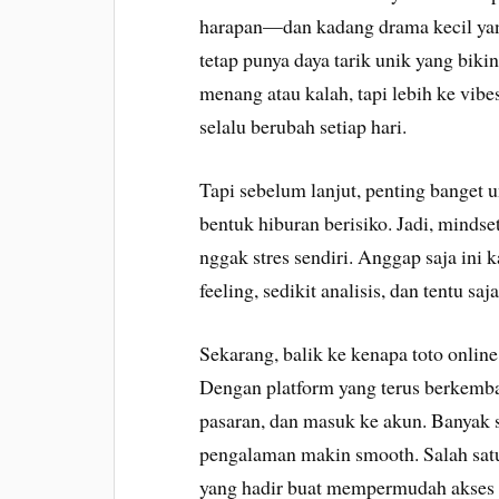
harapan—dan kadang drama kecil yang
tetap punya daya tarik unik yang bik
menang atau kalah, tapi lebih ke vibe
selalu berubah setiap hari.
Tapi sebelum lanjut, penting banget 
bentuk hiburan berisiko. Jadi, mindset
nggak stres sendiri. Anggap saja ini 
feeling, sedikit analisis, dan tentu saj
Sekarang, balik ke kenapa toto onlin
Dengan platform yang terus berkemban
pasaran, dan masuk ke akun. Banyak s
pengalaman makin smooth. Salah satu
yang hadir buat mempermudah akses 