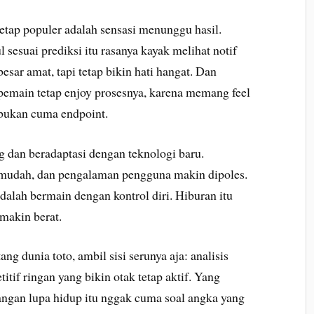
 tetap populer adalah sensasi menunggu hasil.
esuai prediksi itu rasanya kayak melihat notif
ar amat, tapi tetap bikin hati hangat. Dan
pemain tetap enjoy prosesnya, karena memang feel
, bukan cuma endpoint.
ng dan beradaptasi dengan teknologi baru.
mudah, dan pengalaman pengguna makin dipoles.
adalah bermain dengan kontrol diri. Hiburan itu
 makin berat.
ng dunia toto, ambil sisi serunya aja: analisis
itif ringan yang bikin otak tetap aktif. Yang
 jangan lupa hidup itu nggak cuma soal angka yang