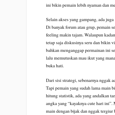
ini bikin pemain lebih nyaman dan mer
Selain akses yang gampang, ada juga s
Di banyak forum atau grup, pemain ser
feeling makin tajam. Walaupun kadang
tetap saja diskusinya seru dan bikin
bahkan menganggap permainan ini se
lalu memutuskan mau ikut yang mana.
buka hati.
Dari sisi strategi, sebenarnya nggak 
Tapi pemain yang sudah lama main b
hitung statistik, ada yang andalkan ta
angka yang “kayaknya cute hari ini”.
main dengan bijak dan nggak tergiur b