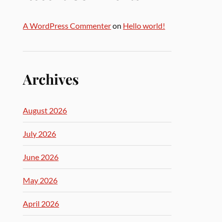
A WordPress Commenter
on
Hello world!
Archives
August 2026
July 2026
June 2026
May 2026
April 2026