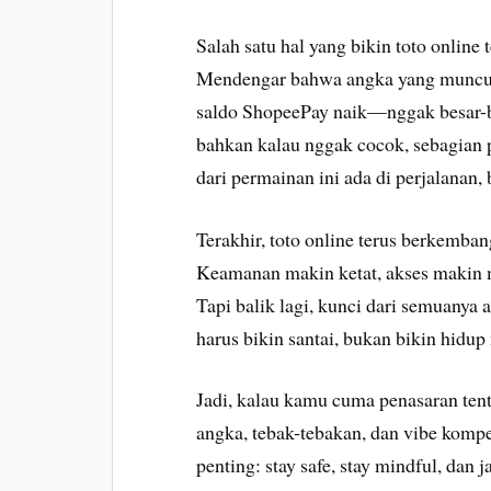
Salah satu hal yang bikin toto online
Mendengar bahwa angka yang muncul s
saldo ShopeePay naik—nggak besar-bes
bahkan kalau nggak cocok, sebagian 
dari permainan ini ada di perjalanan
Terakhir, toto online terus berkemba
Keamanan makin ketat, akses makin 
Tapi balik lagi, kunci dari semuanya 
harus bikin santai, bukan bikin hidup
Jadi, kalau kamu cuma penasaran tenta
angka, tebak-tebakan, dan vibe kompet
penting: stay safe, stay mindful, dan