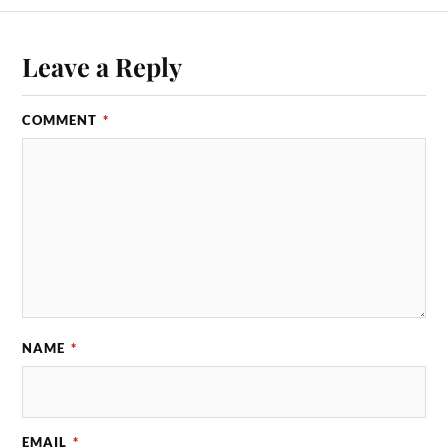
Leave a Reply
COMMENT
*
NAME
*
EMAIL
*