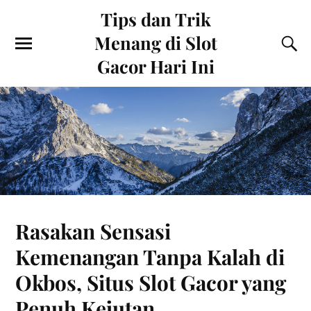
Tips dan Trik
Menang di Slot
Gacor Hari Ini
Rasakan Sensasi
Kemenangan Tanpa Kalah di
Okbos, Situs Slot Gacor yang
Penuh Kejutan