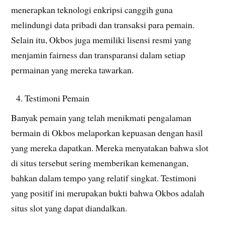
menerapkan teknologi enkripsi canggih guna
melindungi data pribadi dan transaksi para pemain.
Selain itu, Okbos juga memiliki lisensi resmi yang
menjamin fairness dan transparansi dalam setiap
permainan yang mereka tawarkan.
Testimoni Pemain
Banyak pemain yang telah menikmati pengalaman
bermain di Okbos melaporkan kepuasan dengan hasil
yang mereka dapatkan. Mereka menyatakan bahwa slot
di situs tersebut sering memberikan kemenangan,
bahkan dalam tempo yang relatif singkat. Testimoni
yang positif ini merupakan bukti bahwa Okbos adalah
situs slot yang dapat diandalkan.