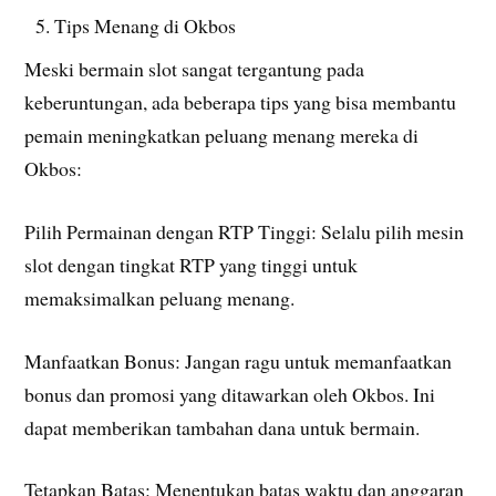
Tips Menang di Okbos
Meski bermain slot sangat tergantung pada
keberuntungan, ada beberapa tips yang bisa membantu
pemain meningkatkan peluang menang mereka di
Okbos:
Pilih Permainan dengan RTP Tinggi: Selalu pilih mesin
slot dengan tingkat RTP yang tinggi untuk
memaksimalkan peluang menang.
Manfaatkan Bonus: Jangan ragu untuk memanfaatkan
bonus dan promosi yang ditawarkan oleh Okbos. Ini
dapat memberikan tambahan dana untuk bermain.
Tetapkan Batas: Menentukan batas waktu dan anggaran