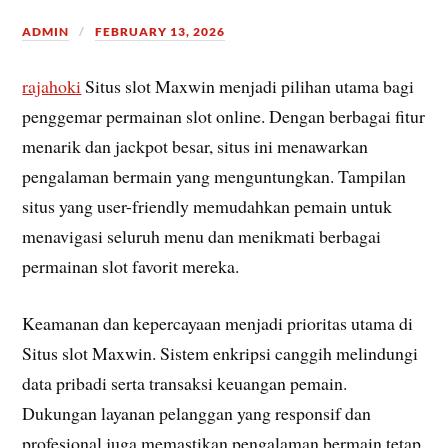
ADMIN
FEBRUARY 13, 2026
rajahoki
Situs slot Maxwin menjadi pilihan utama bagi
penggemar permainan slot online. Dengan berbagai fitur
menarik dan jackpot besar, situs ini menawarkan
pengalaman bermain yang menguntungkan. Tampilan
situs yang user-friendly memudahkan pemain untuk
menavigasi seluruh menu dan menikmati berbagai
permainan slot favorit mereka.
Keamanan dan kepercayaan menjadi prioritas utama di
Situs slot Maxwin. Sistem enkripsi canggih melindungi
data pribadi serta transaksi keuangan pemain.
Dukungan layanan pelanggan yang responsif dan
profesional juga memastikan pengalaman bermain tetap