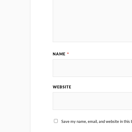
NAME
*
WEBSITE
Save my name, email, and website in this 