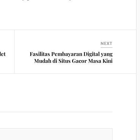
NEXT
let
Fasilitas Pembayaran Digital yang
Mudah di Situs Gacor Masa Kini