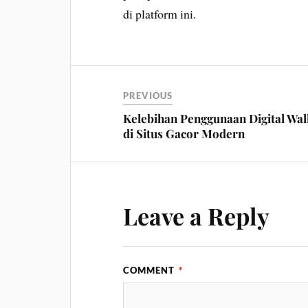
di platform ini.
PREVIOUS
Kelebihan Penggunaan Digital Wal
di Situs Gacor Modern
Leave a Reply
COMMENT
*