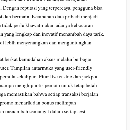
. Dengan reputasi yang terpercaya, pengguna bisa
i dan bermain. Keamanan data pribadi menjadi
n tidak perlu khawatir akan adanya kebocoran
nan yang lengkap dan inovatif menambah daya tarik,
di lebih menyenangkan dan menguntungkan.
kat berkat kemudahan akses melalui berbagai
uter. Tampilan antarmuka yang user-friendly
mula sekalipun. Fitur live casino dan jackpot
 mampu menghipnotis pemain untuk tetap betah
ga memastikan bahwa setiap transaksi berjalan
i promo menarik dan bonus melimpah
n menambah semangat dalam setiap sesi