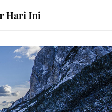
r Hari Ini