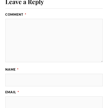
Leave a Reply
COMMENT
*
NAME
*
EMAIL
*