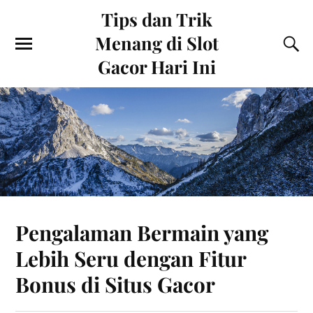
Tips dan Trik
Menang di Slot
Gacor Hari Ini
Pengalaman Bermain yang
Lebih Seru dengan Fitur
Bonus di Situs Gacor