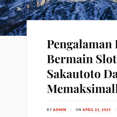
Pengalaman 
Bermain Slot
Sakautoto D
Memaksimal
BY
ADMIN
ON
APRIL 22, 2025