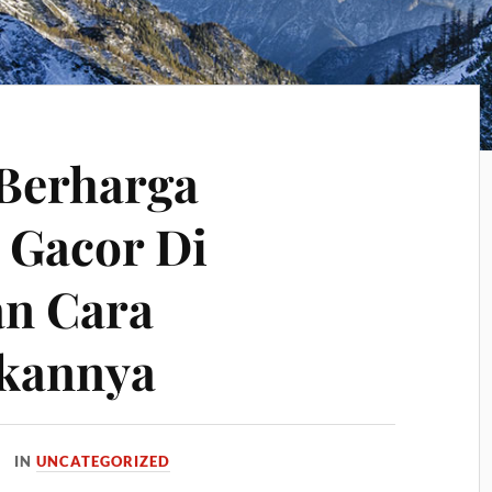
Berharga
 Gacor Di
an Cara
kannya
IN
UNCATEGORIZED