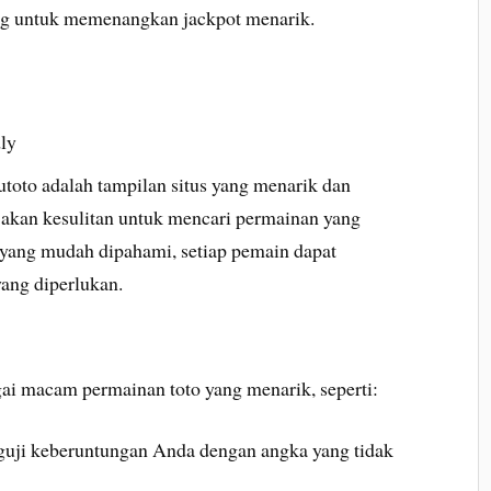
ng untuk memenangkan jackpot menarik.
ly
utoto adalah tampilan situs yang menarik dan
akan kesulitan untuk mencari permainan yang
yang mudah dipahami, setiap pemain dapat
ang diperlukan.
i macam permainan toto yang menarik, seperti:
uji keberuntungan Anda dengan angka yang tidak