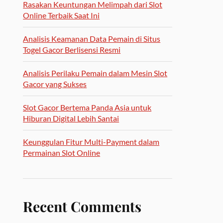
Rasakan Keuntungan Melimpah dari Slot
Online Terbaik Saat Ini
Analisis Keamanan Data Pemain di Situs
Togel Gacor Berlisensi Resmi
Analisis Perilaku Pemain dalam Mesin Slot
Gacor yang Sukses
Slot Gacor Bertema Panda Asia untuk
Hiburan Digital Lebih Santai
Keunggulan Fitur Multi-Payment dalam
Permainan Slot Online
Recent Comments