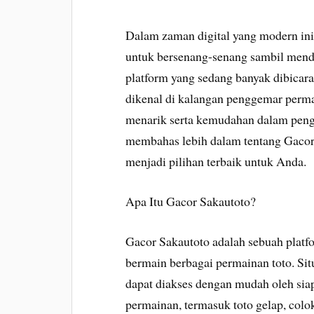
Dalam zaman digital yang modern ini
untuk bersenang-senang sambil mend
platform yang sedang banyak dibicar
dikenal di kalangan penggemar perma
menarik serta kemudahan dalam penggu
membahas lebih dalam tentang Gacor 
menjadi pilihan terbaik untuk Anda.
Apa Itu Gacor Sakautoto?
Gacor Sakautoto adalah sebuah platf
bermain berbagai permainan toto. Si
dapat diakses dengan mudah oleh siap
permainan, termasuk toto gelap, colok