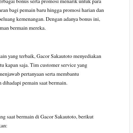
rbagai bonus serta promosi menarik untuk para
aran bagi pemain baru hingga promosi harian dan
eluang kemenangan. Dengan adanya bonus ini,
man bermain mereka.
in yang terbaik, Gacor Sakautoto menyediakan
u kapan saja. Tim customer service yang
p menjawab pertanyaan serta membantu
 dihadapi pemain saat bermain.
 saat bermain di Gacor Sakautoto, berikut
kan: