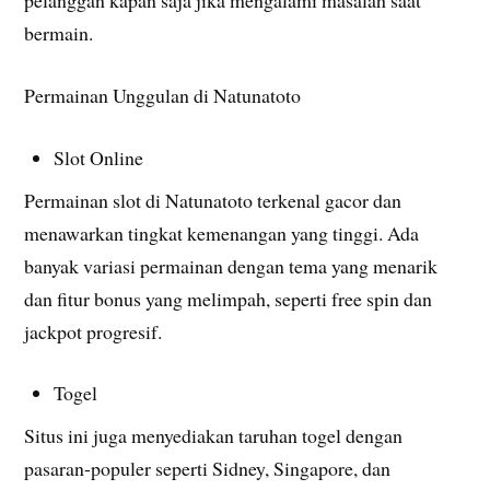
pelanggan kapan saja jika mengalami masalah saat
bermain.
Permainan Unggulan di Natunatoto
Slot Online
Permainan slot di Natunatoto terkenal gacor dan
menawarkan tingkat kemenangan yang tinggi. Ada
banyak variasi permainan dengan tema yang menarik
dan fitur bonus yang melimpah, seperti free spin dan
jackpot progresif.
Togel
Situs ini juga menyediakan taruhan togel dengan
pasaran-populer seperti Sidney, Singapore, dan