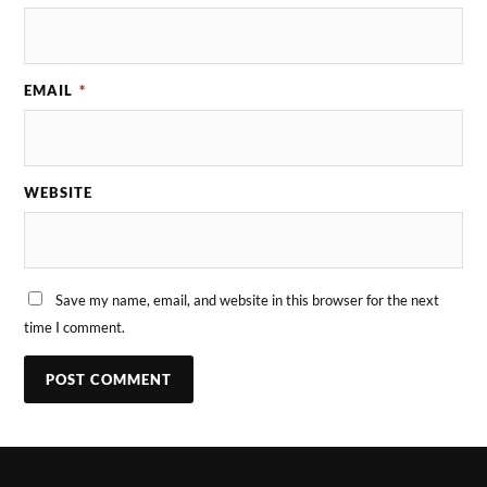
EMAIL
*
WEBSITE
Save my name, email, and website in this browser for the next
time I comment.