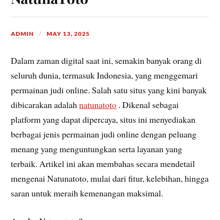
ADMIN
MAY 13, 2025
Dalam zaman digital saat ini, semakin banyak orang di
seluruh dunia, termasuk Indonesia, yang menggemari
permainan judi online. Salah satu situs yang kini banyak
dibicarakan adalah
natunatoto
. Dikenal sebagai
platform yang dapat dipercaya, situs ini menyediakan
berbagai jenis permainan judi online dengan peluang
menang yang menguntungkan serta layanan yang
terbaik. Artikel ini akan membahas secara mendetail
mengenai Natunatoto, mulai dari fitur, kelebihan, hingga
saran untuk meraih kemenangan maksimal.