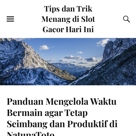
Tips dan Trik
Menang di Slot
Gacor Hari Ini
Panduan Mengelola Waktu
Bermain agar Tetap
Seimbang dan Produktif di
NatunaToto