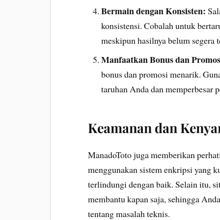
Bermain dengan Konsisten:
Sal
konsistensi. Cobalah untuk bertaru
meskipun hasilnya belum segera te
Manfaatkan Bonus dan Promos
bonus dan promosi menarik. Guna
taruhan Anda dan memperbesar p
Keamanan dan Kenya
ManadoToto juga memberikan perhati
menggunakan sistem enkripsi yang ku
terlindungi dengan baik. Selain itu, 
membantu kapan saja, sehingga Anda
tentang masalah teknis.