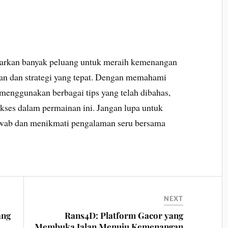
arkan banyak peluang untuk meraih kemenangan
an dan strategi yang tepat. Dengan memahami
menggunakan berbagai tips yang telah dibahas,
ses dalam permainan ini. Jangan lupa untuk
jawab dan menikmati pengalaman seru bersama
NEXT
ang
Rans4D: Platform Gacor yang
Membuka Jalan Menuju Kemenangan