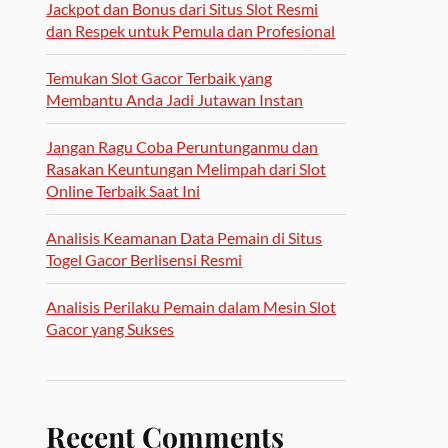
Jackpot dan Bonus dari Situs Slot Resmi
dan Respek untuk Pemula dan Profesional
Temukan Slot Gacor Terbaik yang
Membantu Anda Jadi Jutawan Instan
Jangan Ragu Coba Peruntunganmu dan
Rasakan Keuntungan Melimpah dari Slot
Online Terbaik Saat Ini
Analisis Keamanan Data Pemain di Situs
Togel Gacor Berlisensi Resmi
Analisis Perilaku Pemain dalam Mesin Slot
Gacor yang Sukses
Recent Comments