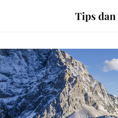
Tips dan 