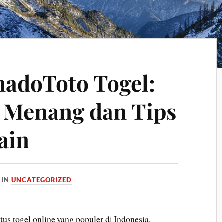
adoToto Togel:
 Menang dan Tips
ain
IN
UNCATEGORIZED
tus togel online yang populer di Indonesia.