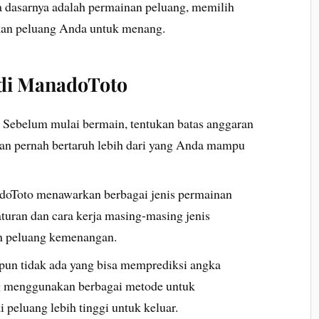
ada dasarnya adalah permainan peluang, memilih
kan peluang Anda untuk menang.
 di ManadoToto
Sebelum mulai bermain, tentukan batas anggaran
gan pernah bertaruh lebih dari yang Anda mampu
oToto menawarkan berbagai jenis permainan
uran dan cara kerja masing-masing jenis
n peluang kemenangan.
un tidak ada yang bisa memprediksi angka
ng menggunakan berbagai metode untuk
 peluang lebih tinggi untuk keluar.