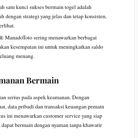
ah satu kunci sukses bermain togel adalah
h dengan strategi yang jelas dan tetap konsisten,
rlihat.
i:
ManadoToto sering menawarkan berbagai
kan kesempatan ini untuk meningkatkan saldo
eluang menang.
manan Bermain
an serius pada aspek keamanan. Dengan
at, data pribadi dan transaksi keuangan pemain
situs ini menawarkan customer service yang siap
 dapat bermain dengan nyaman tanpa khawatir