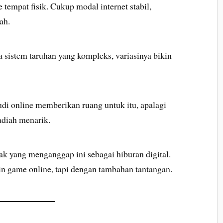
 tempat fisik. Cukup modal internet stabil,
ah.
 sistem taruhan yang kompleks, variasinya bikin
udi online memberikan ruang untuk itu, apalagi
adiah menarik.
ak yang menganggap ini sebagai hiburan digital.
in game online, tapi dengan tambahan tantangan.