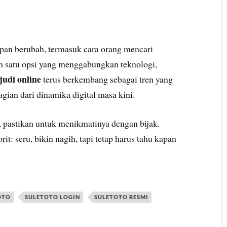
upan berubah, termasuk cara orang mencari
ah satu opsi yang menggabungkan teknologi,
judi online
terus berkembang sebagai tren yang
gian dari dinamika digital masa kini.
, pastikan untuk menikmatinya dengan bijak.
rit: seru, bikin nagih, tapi tetap harus tahu kapan
OTO
SULETOTO LOGIN
SULETOTO RESMI