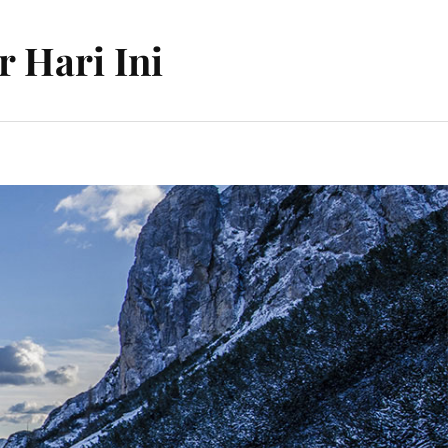
r Hari Ini