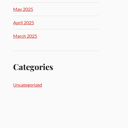
May 2025
April 2025
March 2025
Categories
Uncategorized