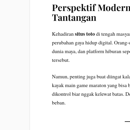
Perspektif Modern
Tantangan
situs toto
Kehadiran
di tengah masyar
perubahan gaya hidup digital. Orang
dunia maya, dan platform hiburan sep
tersebut.
Namun, penting juga buat diingat ka
kayak main game maraton yang bisa 
dikontrol biar nggak kelewat batas. De
beban.