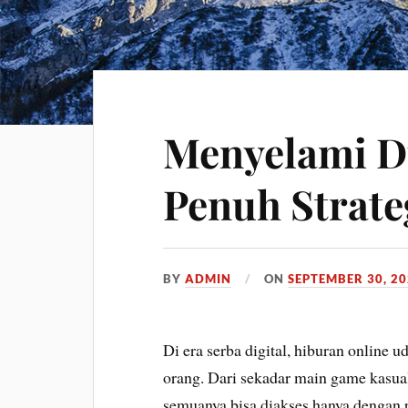
Menyelami Du
Penuh Strate
BY
ADMIN
ON
SEPTEMBER 30, 2
Di era serba digital, hiburan online 
orang. Dari sekadar main game kasual
semuanya bisa diakses hanya dengan 