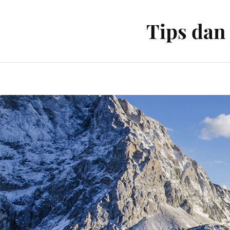
Tips dan 