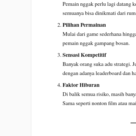
Pemain nggak perlu lagi datang ke
semuanya bisa dinikmati dari rum
Pilihan Permainan
Mulai dari game sederhana hingga
pemain nggak gampang bosan.
Sensasi Kompetitif
Banyak orang suka adu strategi. J
dengan adanya leaderboard dan h
Faktor Hiburan
Di balik semua risiko, masih bany
Sama seperti nonton film atau ma