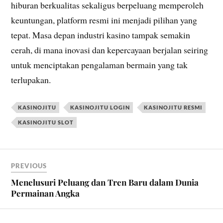
hiburan berkualitas sekaligus berpeluang memperoleh
keuntungan, platform resmi ini menjadi pilihan yang
tepat. Masa depan industri kasino tampak semakin
cerah, di mana inovasi dan kepercayaan berjalan seiring
untuk menciptakan pengalaman bermain yang tak
terlupakan.
KASINOJITU
KASINOJITU LOGIN
KASINOJITU RESMI
KASINOJITU SLOT
PREVIOUS
Menelusuri Peluang dan Tren Baru dalam Dunia
Permainan Angka