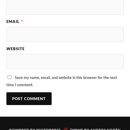
EMAIL
*
WEBSITE
Save my name, email, and website in this browser for the next
time I comment.
&
POWERED BY
WORDPRESS
THEME BY
ANDERS NORÉN