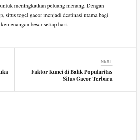
an untuk meningkatkan peluang menang. Dengan
ap, situs togel gacor menjadi destinasi utama bagi
 kemenangan besar setiap hari.
NEXT
uka
Faktor Kunci di Balik Popularitas
Situs Gacor Terbaru