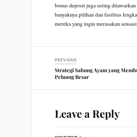
bonus deposit juga sering ditawark
banyaknya pilihan dan fasilitas lengk
mereka yang ingin merasakan sensasi
PREVIOUS
Strategi Sabung Ayam yang Memb
Peluang Besar
Leave a Reply