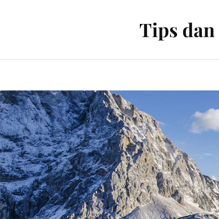
Tips dan 