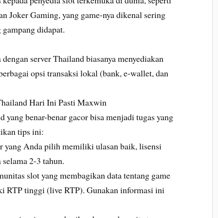
 kepada penyedia slot terkemuka di dunia, seperti
dan Joker Gaming, yang game-nya dikenal sering
g gampang didapat.
 dengan server Thailand biasanya menyediakan
erbagai opsi transaksi lokal (bank, e-wallet, dan
hailand Hari Ini Pasti Maxwin
 yang benar-benar gacor bisa menjadi tugas yang
ikan tips ini:
 yang Anda pilih memiliki ulasan baik, lisensi
a selama 2-3 tahun.
munitas slot yang membagikan data tentang game
i RTP tinggi (live RTP). Gunakan informasi ini