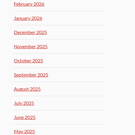
February 2026
January 2026
December 2025
November 2025
October 2025
September 2025
August 2025
July 2025
June 2025
May 2025