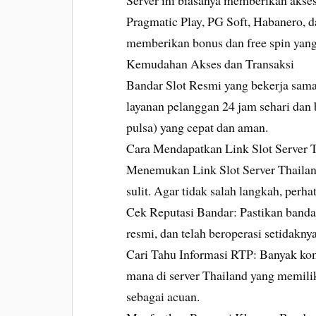
Server ini biasanya memberikan akses
Pragmatic Play, PG Soft, Habanero, 
memberikan bonus dan free spin yan
Kemudahan Akses dan Transaksi
Bandar Slot Resmi yang bekerja sama
layanan pelanggan 24 jam sehari dan b
pulsa) yang cepat dan aman.
Cara Mendapatkan Link Slot Server T
Menemukan Link Slot Server Thailand
sulit. Agar tidak salah langkah, perhat
Cek Reputasi Bandar: Pastikan bandar
resmi, dan telah beroperasi setidakny
Cari Tahu Informasi RTP: Banyak ko
mana di server Thailand yang memilik
sebagai acuan.