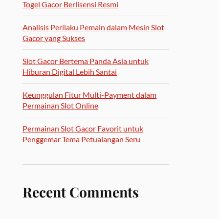
Togel Gacor Berlisensi Resmi
Analisis Perilaku Pemain dalam Mesin Slot
Gacor yang Sukses
Slot Gacor Bertema Panda Asia untuk
Hiburan Digital Lebih Santai
Keunggulan Fitur Multi-Payment dalam
Permainan Slot Online
Permainan Slot Gacor Favorit untuk
Penggemar Tema Petualangan Seru
Recent Comments