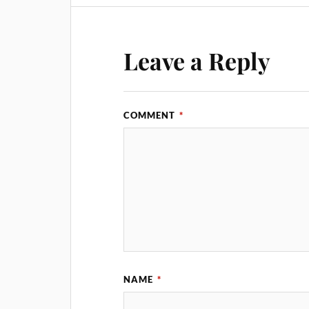
Leave a Reply
COMMENT
*
NAME
*