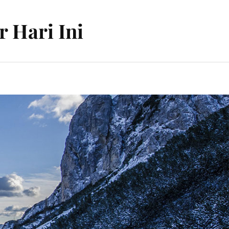
r Hari Ini