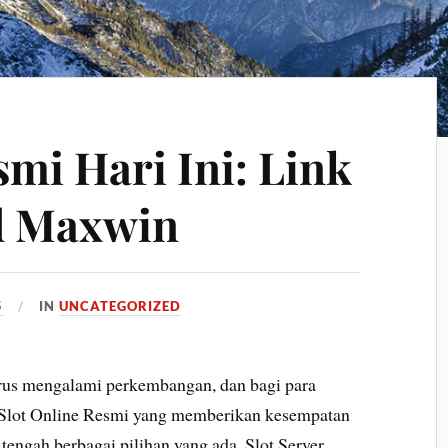
smi Hari Ini: Link
d Maxwin
5
IN
UNCATEGORIZED
us mengalami perkembangan, dan bagi para
Slot Online Resmi yang memberikan kesempatan
tengah berbagai pilihan yang ada, Slot Server