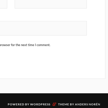
browser for the next time I comment.
&
POWERED BY
WORDPRESS
THEME BY
ANDERS NORÉN