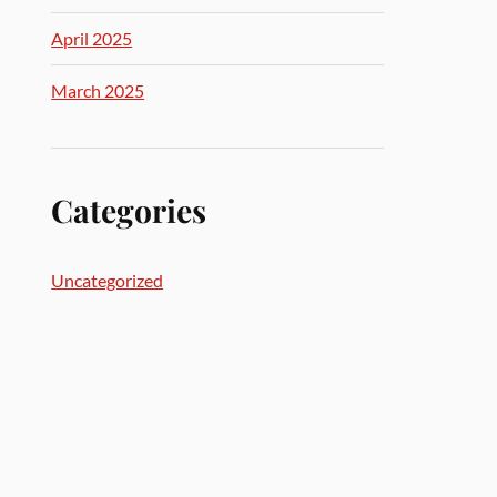
April 2025
March 2025
Categories
Uncategorized