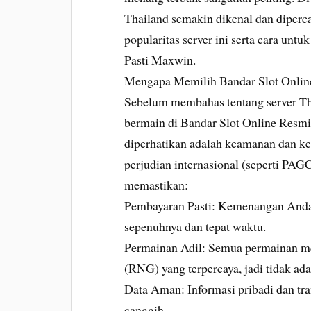
Thailand semakin dikenal dan dipercay
popularitas server ini serta cara unt
Pasti Maxwin.
Mengapa Memilih Bandar Slot Onlin
Sebelum membahas tentang server T
bermain di Bandar Slot Online Resmi 
diperhatikan adalah keamanan dan kea
perjudian internasional (seperti PA
memastikan:
Pembayaran Pasti: Kemenangan Anda,
sepenuhnya dan tepat waktu.
Permainan Adil: Semua permainan 
(RNG) yang terpercaya, jadi tidak ad
Data Aman: Informasi pribadi dan tr
canggih.