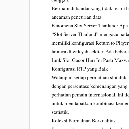
Bermain di bandar yang tidak resmi
ancaman pencurian data.
Fenomena Slot Server Thailand: Ap
“Slot Server Thailand” mengacu pada 
memiliki konfigurasi Return to Playe
lainnya di wilayah sekitar. Ada beber
Link Slot Gacor Hari Ini Pasti Maxwi
Konfigurasi RTP yang Baik
Walaupun setiap permainan slot didas
dengan persentase kemenangan yang l
perhatian pemain internasional. Ini
untuk mendapatkan kombinasi kemena
statistik.
Koleksi Permainan Berkualitas